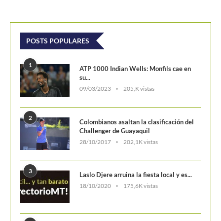
POSTS POPULARES
1
ATP 1000 Indian Wells: Monfils cae en
su...
09/03/2023
205,K vistas
2
Colombianos asaltan la clasificación del
Challenger de Guayaquil
28/10/2017
202,1K vistas
3
Laslo Djere arruina la fiesta local y es...
18/10/2020
175,6K vistas