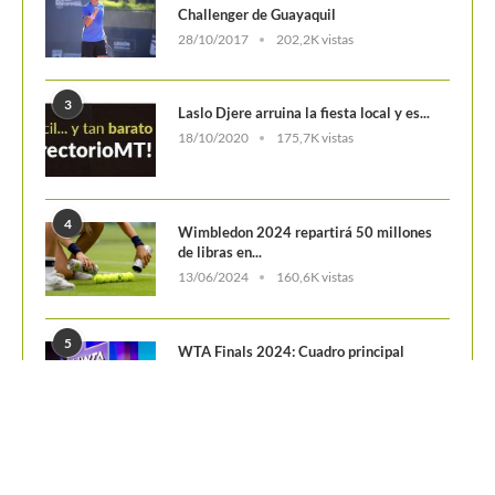
Challenger de Guayaquil
28/10/2017
202,2K vistas
3
Laslo Djere arruina la fiesta local y es...
18/10/2020
175,7K vistas
4
Wimbledon 2024 repartirá 50 millones
de libras en...
13/06/2024
160,6K vistas
5
WTA Finals 2024: Cuadro principal
29/10/2024
156,7K vistas