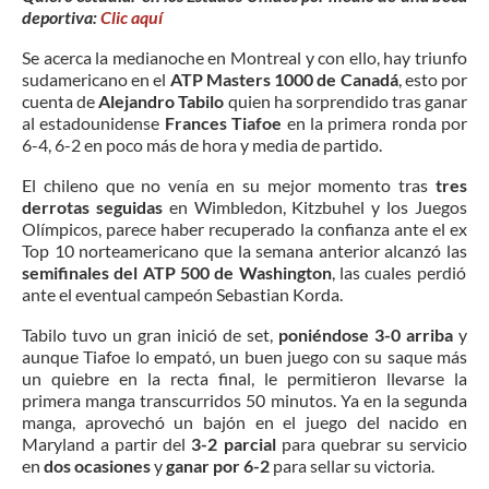
deportiva:
Clic aquí
Se acerca la medianoche en Montreal y con ello, hay triunfo
sudamericano en el
ATP Masters 1000 de Canadá
, esto por
cuenta de
Alejandro Tabilo
quien ha sorprendido tras ganar
al estadounidense
Frances Tiafoe
en la primera ronda por
6-4, 6-2 en poco más de hora y media de partido.
El chileno que no venía en su mejor momento tras
tres
derrotas seguidas
en Wimbledon, Kitzbuhel y los Juegos
Olímpicos, parece haber recuperado la confianza ante el ex
Top 10 norteamericano que la semana anterior alcanzó las
semifinales del ATP 500 de Washington
, las cuales perdió
ante el eventual campeón Sebastian Korda.
Tabilo tuvo un gran inició de set,
poniéndose 3-0 arriba
y
aunque Tiafoe lo empató, un buen juego con su saque más
un quiebre en la recta final, le permitieron llevarse la
primera manga transcurridos 50 minutos. Ya en la segunda
manga, aprovechó un bajón en el juego del nacido en
Maryland a partir del
3-2 parcial
para quebrar su servicio
en
dos ocasiones
y
ganar por 6-2
para sellar su victoria.