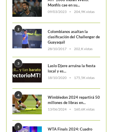
Monfils cae en su...
09/03/2023
204,9K vistas
2
Colombianos asaltan la
clasificación del Challenger de
Guayaquil
28/10/2017
202,K vistas
3
Laslo Djere arruina la fiesta
local y es...
18/10/2020
175,5K vistas
4
Wimbledon 2024 repartirá 50
millones de libras en...
13/06/2024
160,6K vistas
5
WTA Finals 2024: Cuadro