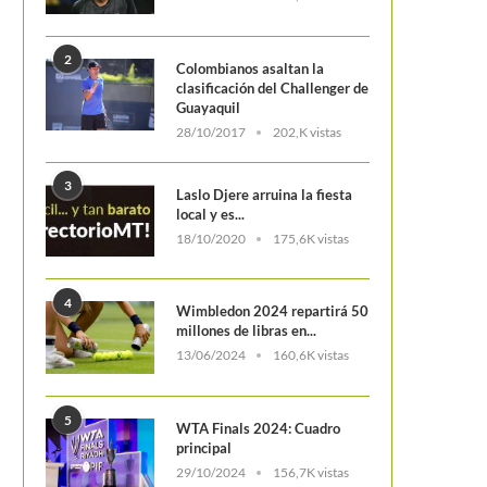
2
Colombianos asaltan la
clasificación del Challenger de
Guayaquil
28/10/2017
202,K vistas
3
Laslo Djere arruina la fiesta
local y es...
18/10/2020
175,6K vistas
4
Wimbledon 2024 repartirá 50
millones de libras en...
13/06/2024
160,6K vistas
5
WTA Finals 2024: Cuadro
principal
29/10/2024
156,7K vistas