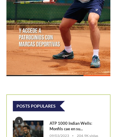
POSTS POPULARES
1
ATP 1000 Indian Wells:
Monfils cae en su...
09/03/2023
204,9K vistas