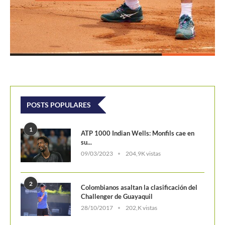
1
ATP 1000 Indian Wells: Monfils cae en
su...
09/03/2023
204,9K vistas
2
Colombianos asaltan la clasificación del
Challenger de Guayaquil
28/10/2017
202,K vistas
3
Laslo Djere arruina la fiesta local y es...
18/10/2020
175,5K vistas
4
Wimbledon 2024 repartirá 50 millones
de libras en...
13/06/2024
160,6K vistas
5
WTA Finals 2024: Cuadro principal