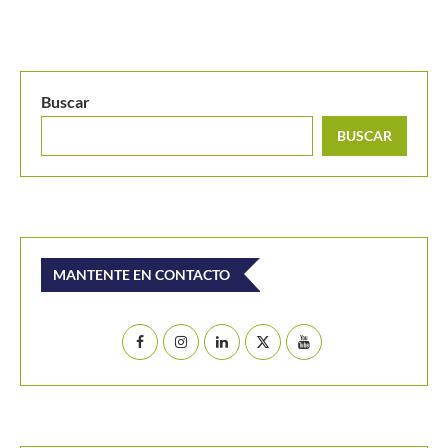
MANTENTE EN CONTACTO
Últimos posts
[Video] De Miñaur cedió ante Norrie pero se llevó el
punto de la jornada en Montreal
Colombia se impone a Uruguay y sueña con la Billie
Jean King Cup Jr.
Joao Fonseca bromea con Djokovic y rechaza su
propuesta de cambiar el formato del tenis