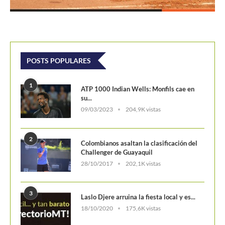
POSTS POPULARES
1
ATP 1000 Indian Wells: Monfils cae en
su...
09/03/2023
204,9K vistas
2
Colombianos asaltan la clasificación del
Challenger de Guayaquil
28/10/2017
202,1K vistas
3
Laslo Djere arruina la fiesta local y es...
18/10/2020
175,6K vistas