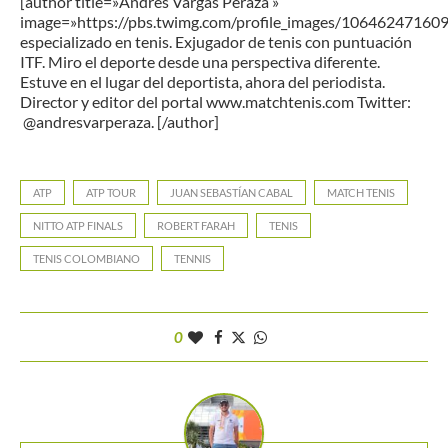
[author title=»Andrés Vargas Peraza »
image=»https://pbs.twimg.com/profile_images/1064624716
especializado en tenis. Exjugador de tenis con puntuación
ITF. Miro el deporte desde una perspectiva diferente.
Estuve en el lugar del deportista, ahora del periodista.
Director y editor del portal www.matchtenis.com Twitter:
@andresvarperaza. [/author]
ATP
ATP TOUR
JUAN SEBASTÍAN CABAL
MATCH TENIS
NITTO ATP FINALS
ROBERT FARAH
TENIS
TENIS COLOMBIANO
TENNIS
0