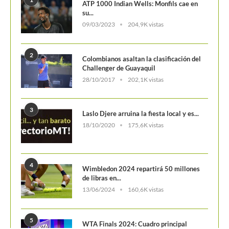
1
ATP 1000 Indian Wells: Monfils cae en
su...
09/03/2023
204,9K vistas
2
Colombianos asaltan la clasificación del
Challenger de Guayaquil
28/10/2017
202,1K vistas
3
Laslo Djere arruina la fiesta local y es...
18/10/2020
175,6K vistas
4
Wimbledon 2024 repartirá 50 millones
de libras en...
13/06/2024
160,6K vistas