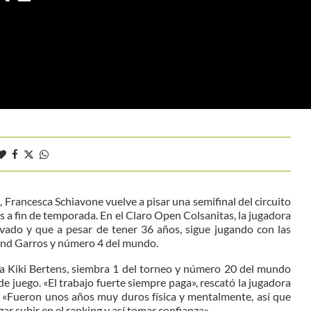
 Francesca Schiavone vuelve a pisar una semifinal del circuito
 a fin de temporada. En el Claro Open Colsanitas, la jugadora
vado y que a pesar de tener 36 años, sigue jugando con las
and Garros y número 4 del mundo.
r a Kiki Bertens, siembra 1 del torneo y número 20 del mundo
e juego. «El trabajo fuerte siempre paga», rescató la jugadora
. «Fueron unos años muy duros física y mentalmente, así que
ar subir en el ranking y así tomar confianza».