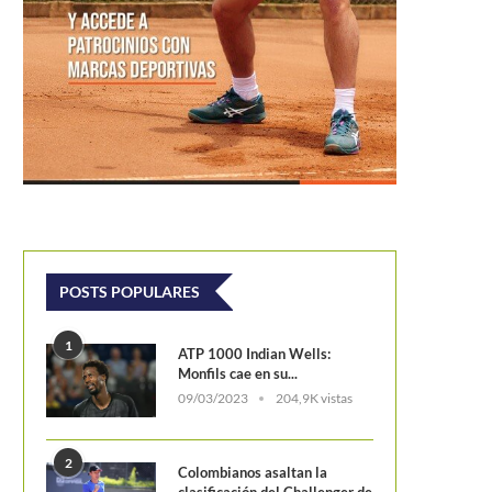
eo Mayer: «Bogotá es un lugar insólito
para jugar al...
Pavlyuchenkova, molesta por l
Court’ que implementó este 
POSTS POPULARES
1
ATP 1000 Indian Wells:
Monfils cae en su...
09/03/2023
204,9K vistas
2
Colombianos asaltan la
clasificación del Challenger de