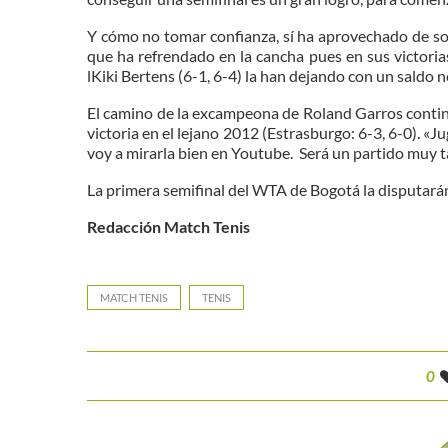
Y cómo no tomar confianza, sí ha aprovechado de sob
que ha refrendado en la cancha pues en sus victorias
lKiki Bertens (6-1, 6-4) la han dejando con un saldo n
El camino de la excampeona de Roland Garros contin
victoria en el lejano 2012 (Estrasburgo: 6-3, 6-0). «J
voy a mirarla bien en Youtube. Será un partido muy t
La primera semifinal del WTA de Bogotá la disputará
Redacción Match Tenis
MATCH TENIS
TENIS
0