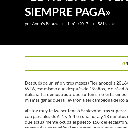
SIEMPRE PAGA»
por
Andrés Peraza
14/04/2017
581
vistas
0
Después de un año y tres meses (Florianopolis 2016),
WTA, ese mismo que después de 19 años, le dirá adiós
italiana ha demostrado que su tenis no está empol
mismas ganas que la llevaron a ser campeona de Rol
«Estoy muy feliz», sentenció Schiavone tras supera
con parciales de 6-1 y 6-4 en una hora y 13 minutos d
que actualmente ocupa el puesto 168 del escalafón
conseguir una semifinal es un gran logro, para comenz