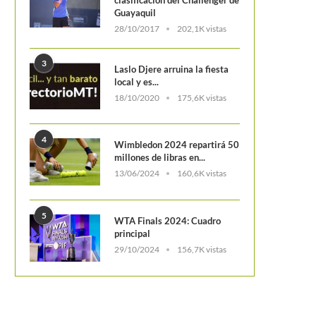
Guayaquil
28/10/2017
202,1K vistas
3
Laslo Djere arruina la fiesta
local y es...
18/10/2020
175,6K vistas
4
Wimbledon 2024 repartirá 50
millones de libras en...
13/06/2024
160,6K vistas
5
WTA Finals 2024: Cuadro
principal
29/10/2024
156,7K vistas