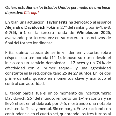
Quiero estudiar en los Estados Unidos por medio de una beca
deportiva:
Clic aquí
En gran una actuación,
Taylor Fritz
ha derrotado al español
Alejandro Davidovich Fokina
, 27° del ranking por
6‑4, 6‑3,
6‑7(5), 6‑1
en la tercera ronda de
Wimbledon 2025
,
avanzando por tercera vez en su carrera a los octavos de
final del torneo londinense.
Fritz, quinto cabeza de serie y líder en victorias sobre
césped esta temporada (11‑1), impuso su ritmo desde el
inicio con un servicio demoledor —
17 aces
y un 74 % de
efectividad con el primer saque— y una agresividad
constante en la red, donde ganó
25 de 27 puntos
. En los dos
primeros sets, quebró en momentos clave y mantuvo el
control con autoridad.
El tercer parcial fue el único momento de incertidumbre:
Davidovich, 26° del mundo, remontó un 1-4 en contra y se
llevó el set en el tiebreak por 7-5, mostrando una notable
resistencia física y mental. Sin embargo, Fritz reaccionó con
contundencia en el cuarto set, quebrando los tres turnos al