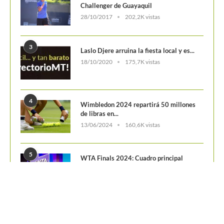
Challenger de Guayaquil
28/10/2017
202,2K vistas
3
Laslo Djere arruina la fiesta local y es...
18/10/2020
175,7K vistas
4
Wimbledon 2024 repartirá 50 millones
de libras en...
13/06/2024
160,6K vistas
5
WTA Finals 2024: Cuadro principal
29/10/2024
156,7K vistas