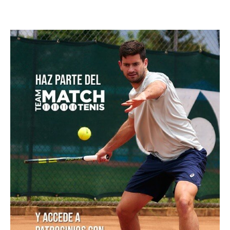
Masters 1000 Montreal 2026: programación del
domingo 9 de agosto
Colombia es campeona del Suramericano Sub-16
femenino después de nueve años
Luciana Roa conquista con tan solo 13 años su primer
título en el Circuito Mundial Junior
Equipo masculino de Colombia logró su mejor
resultado en el Campeonato Mundial Sub-14 de Tenis