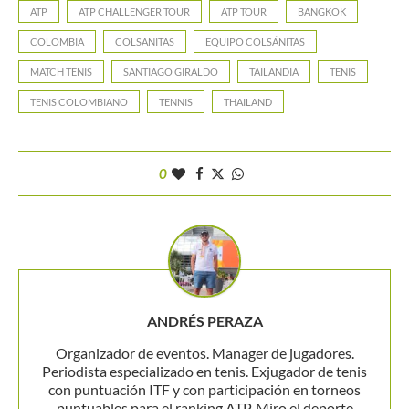
ATP
ATP CHALLENGER TOUR
ATP TOUR
BANGKOK
COLOMBIA
COLSANITAS
EQUIPO COLSÁNITAS
MATCH TENIS
SANTIAGO GIRALDO
TAILANDIA
TENIS
TENIS COLOMBIANO
TENNIS
THAILAND
0
ANDRÉS PERAZA
Organizador de eventos. Manager de jugadores.
Periodista especializado en tenis. Exjugador de tenis
con puntuación ITF y con participación en torneos
puntuables para el ranking ATP. Miro el deporte