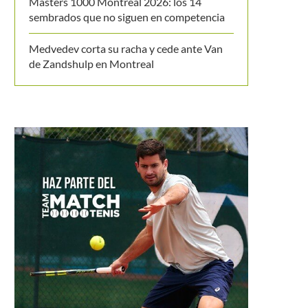
Masters 1000 Montreal 2026: los 14
sembrados que no siguen en competencia
Medvedev corta su racha y cede ante Van
de Zandshulp en Montreal
cumplen 15 años de la primera final
entre Federer...
Nicolás Barros lidera a los col