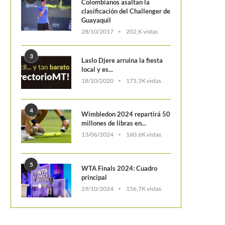
Colombianos asaltan la
clasificación del Challenger de
Guayaquil
28/10/2017
202,K vistas
3
Laslo Djere arruina la fiesta
local y es...
18/10/2020
175,5K vistas
4
Wimbledon 2024 repartirá 50
millones de libras en...
13/06/2024
160,6K vistas
5
WTA Finals 2024: Cuadro
principal
29/10/2024
156,7K vistas