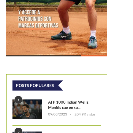
en cuartos de final...
POSTS POPULARES
1
ATP 1000 Indian Wells:
Monfils cae en su...
09/03/2023
204,9K vistas
2