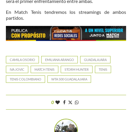
será el primer enfrentamiento entre ambas.
En Match Tenis tendremos los streamings de ambos
partidos.
CAMILA OSORIO
EMILIANA ARANGO
GUADALAJARA
IVA JOVIC
MATCH TENIS
STORM HUNTER
TENIS
TENIS COLOMBIANO
WTA 500 GUADALAJARA
0