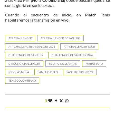
a las
4:30 PM (Hora Colombiana)
donde buscará quedarse
con la gloria en suelo azteca.
Cuando el encuentro de inicio, en Match Tenis
habilitaremos la transmisión en vivo.
ATP CHALLENGER
ATP CHALLENGER DE SAN LUIS
ATP CHALLENGER DE SAN LUIS 2024
ATP CHALLENGER TOUR
CHALLENGER DE SAN LUIS
CHALLENGER DE SAN LUIS 2024
CIRCUITO CHALLENGER
EQUIPO COLSÁNITAS
MATÍAS SOTO
NICOLÁS MEJÍA
SAN LUIS OPEN
SAN LUIS OPEN 2024
TENIS COLOMBIANO
0