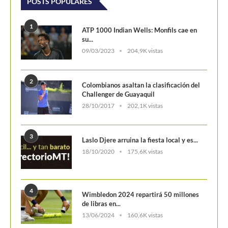
POSTS POPULARES
1
ATP 1000 Indian Wells: Monfils cae en
su...
09/03/2023
204,9K vistas
2
Colombianos asaltan la clasificación del
Challenger de Guayaquil
28/10/2017
202,1K vistas
3
Laslo Djere arruina la fiesta local y es...
18/10/2020
175,6K vistas
4
Wimbledon 2024 repartirá 50 millones
de libras en...
13/06/2024
160,6K vistas