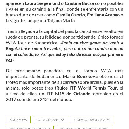
aparecen
Laura Siegemund
o
Cristina Bucsa
como posibles
rivales en su camino a la final, donde se enfrentaría con un
hueso duro de roer como
Camila Osorio
,
Emiliana Arango
o
la vigente campeona
Tatjana Maria
.
Tras su llegada a la capital del pais, la canadiense resaltó, en
rueda de prensa, su felicidad por participar del único torneo
WTA Tour de Sudamérica:
«Tenía muchas ganas de venir a
Bogotá hace como tres años, pero nunca me cuadro mucho
con el calendario. Así que estoy feliz de estar acá por primera
vez»
De proclamarse ganadora en el torneo WTA más
importante de Sudamérica,
Marie Bouzkova
obtendrá el
trofeo más importante de su carrera sobre arcilla, pues en la
misma, solo posee
tres títulos ITF World Tennis Tour
, el
último de ellos, un
ITF M15 de Orlando
, obtenido en el
2017 cuando era 242° del mundo.
BOUZKOVA
COPA COLSANITAS
COPA COLSANITAS 2024