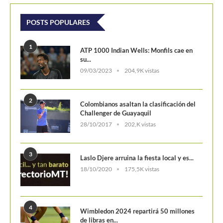
POSTS POPULARES
1
ATP 1000 Indian Wells: Monfils cae en
su...
09/03/2023
204,9K vistas
2
Colombianos asaltan la clasificación del
Challenger de Guayaquil
28/10/2017
202,K vistas
3
Laslo Djere arruina la fiesta local y es...
18/10/2020
175,5K vistas
4
Wimbledon 2024 repartirá 50 millones
de libras en...