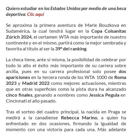
Quiero estudiar en los Estados Unidos por medio de una beca
deportiva:
Clic aquí
Se aproxima la primera aventura de Marie Bouzkova en
Sudamérica, la cual tendrá lugar en la
Copa Colsanitas
Zúrich 2024
, el certamen WTA más importante de nuestro
continente y en el mismo, partirá como la mejor sembrada y
favorita al título al ser la
39° del ranking
.
La checa tiene, ante sí misma, la posibilidad de celebrar por
todo lo alto el éxito más importante de su carrera sobre
arcilla, pues en su carrera profesional solo posee
dos
apariciones
en la tercera ronda de los WTA 1000 de
Roma
2023
y
Madrid 2022
como mejores actuaciones, mientras
que en otras superficies como la pista dura ha alcanzado
cinco finales
, ganando a nombres como
Jessica Pegula
en
Cincinnati el año pasado.
Tras el sorteo del cuadro principal, la nacida en Praga se
medirá a la canadiense
Rebecca Marino
, a quien ha
enfrentado en dos ocasiones, firmando la igualdad de
momento con una victoria para cada una. Más adelante