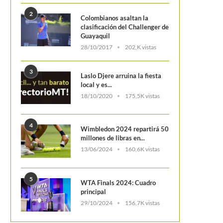
2
Colombianos asaltan la
clasificación del Challenger de
Guayaquil
28/10/2017
202,K vistas
3
Laslo Djere arruina la fiesta
local y es...
18/10/2020
175,5K vistas
4
Wimbledon 2024 repartirá 50
millones de libras en...
13/06/2024
160,6K vistas
5
WTA Finals 2024: Cuadro
principal
29/10/2024
156,7K vistas