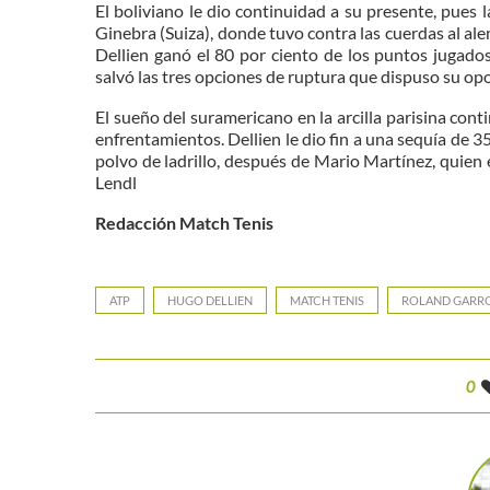
El boliviano le dio continuidad a su presente, pues
Ginebra (Suiza), donde tuvo contra las cuerdas al a
Dellien ganó el 80 por ciento de los puntos jugado
salvó las tres opciones de ruptura que dispuso su op
El sueño del suramericano en la arcilla parisina cont
enfrentamientos. Dellien le dio fin a una sequía de 35 
polvo de ladrillo, después de Mario Martínez, quie
Lendl
Redacción Match Tenis
ATP
HUGO DELLIEN
MATCH TENIS
ROLAND GARR
0