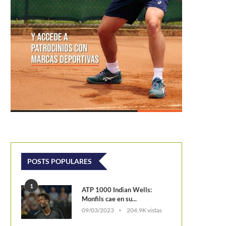
tenis colombiano se toma el J1 de
US Open 2022: Daria Snigu
Salinas
procedente del cuadro clasifica
elimina...
POSTS POPULARES
1
ATP 1000 Indian Wells:
Monfils cae en su...
09/03/2023
204,9K vistas