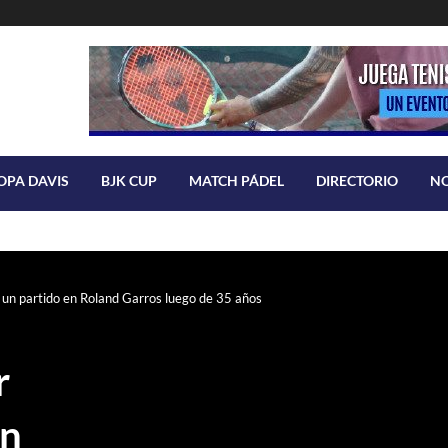
OPA DAVIS
BJK CUP
MATCH PÁDEL
DIRECTORIO
N
r un partido en Roland Garros luego de 35 años
r
un