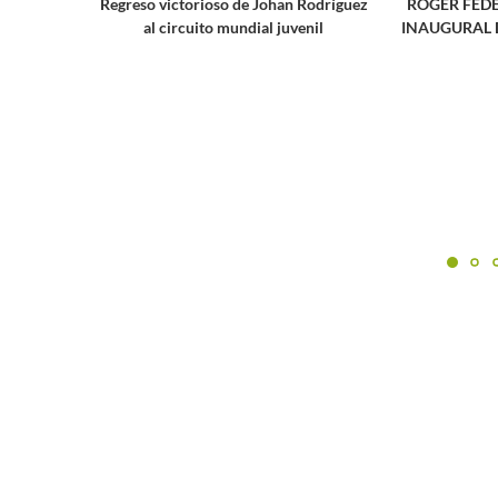
Regreso victorioso de Johan Rodríguez
ROGER FEDERER EN 
al circuito mundial juvenil
INAUGURAL DE LA 