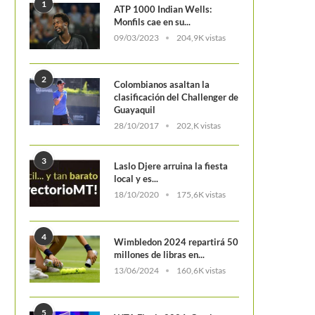
1
ATP 1000 Indian Wells:
Monfils cae en su...
09/03/2023
204,9K vistas
El increíble registro negat
2
Colombianos asaltan la
mayoría de jugadores q
clasificación del Challenger de
Guayaquil
28/10/2017
202,K vistas
3
Laslo Djere arruina la fiesta
local y es...
18/10/2020
175,6K vistas
Hubert Hurkacz es el campeón del ATP
Masters 1000 de...
4
Wimbledon 2024 repartirá 50
millones de libras en...
13/06/2024
160,6K vistas
5