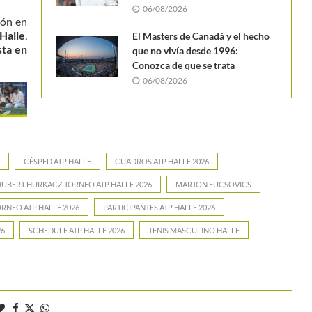
06/08/2026
ión en
Halle
,
El Masters de Canadá y el hecho
sta en
que no vivía desde 1996:
Conozca de que se trata
06/08/2026
CÉSPED ATP HALLE
CUADROS ATP HALLE 2026
HUBERT HURKACZ TORNEO ATP HALLE 2026
MARTON FUCSOVICS
RNEO ATP HALLE 2026
PARTICIPANTES ATP HALLE 2026
26
SCHEDULE ATP HALLE 2026
TENIS MASCULINO HALLE