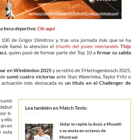
na beca deportiva:
Clic aquí
 100 de Grigor Dimitrov y, tras una jornada más que se ha
onde llamó la atención el
triunfo del joven neerlandés
Thijs
acz
, quien pasó de formar parte del Top 10 a
firmar su salida
cipar en Wimbledon 2025
y se retiró de S’Hertogenbosch 2025,
nde
sumó cuatro victorias
ante Stan Wawrinka, Taylor Fritz o
u actuación más destacada es
un título en el Challenger de
o sumó
 debut
Lea también en Match Tenis:
por 6-
y ello
Jódar le repite la dosis a Musetti
rán en
y se anota en octavos de
e este
Montreal