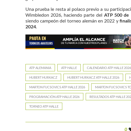
Una prueba le resta al polaco previo a su participac
Wimbledon 2026, haciendo parte del
ATP 500 de 
siendo campeón del torneo alemán en 2022 y
finali
2024
.
ATP ALEMANIA
ATP HALLE
CALENDARIO ATP HALLE 2026
HUBERT HURKACZ
HUBERT HURKACZ ATP HALLE 2026
MARTON FUCSOVICS ATP HALLE 2026
MARTON FUCSOVICS TO
PROGRAMACIÓN ATP HALLE 2026
RESULTADOS ATP HALLE 20
TORNEO ATP HALLE
0