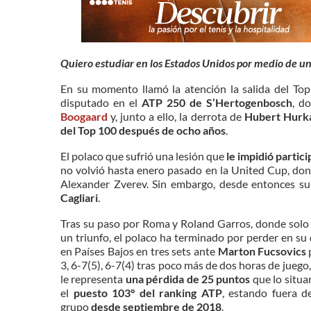
Quiero estudiar en los Estados Unidos por medio de u
En su momento llamó la atención la salida del Top
disputado en el
ATP 250 de S’Hertogenbosch
, d
Boogaard
y, junto a ello, la derrota de
Hubert Hurk
del Top 100 después de ocho años
.
El polaco que sufrió una lesión que
le impidió parti
no volvió hasta enero pasado en la United Cup, do
Alexander Zverev. Sin embargo, desde entonces s
Cagliari
.
Tras su paso por Roma y Roland Garros, donde sol
un triunfo, el polaco ha terminado por perder en su
en Países Bajos en tres sets ante
Marton Fucsovics
3, 6-7(5), 6-7(4) tras poco más de dos horas de juego, 
le representa
una pérdida de 25 puntos
que lo situa
el
puesto 103° del ranking ATP
, estando fuera d
grupo
desde septiembre de 2018
.