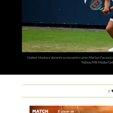
Hubert Hurkacz durante su encuentro ante Marton Fucsovic
Nijhuis/MB Media/Get
0