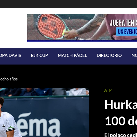
OPA DAVIS
BJK CUP
MATCH PÁDEL
DIRECTORIO
N
 ocho años
ATP
Hurka
100 d
El polaco ced