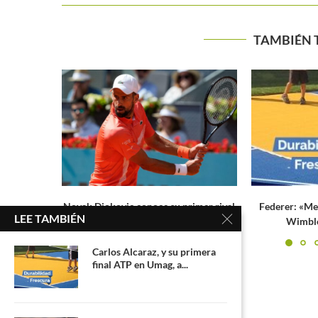
TAMBIÉN 
imer rival
Federer: «Me gustaría volver a jugar
Masters 1000
LEE TAMBIÉN
Wimbledon, pero a mi...
jugarán
Carlos Alcaraz, y su primera
final ATP en Umag, a...