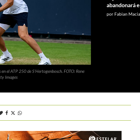
abandonará e
por
Fabian Maci
s en el ATP 250 de S'Hertogenbosch. FOTO: Rene
ty Images