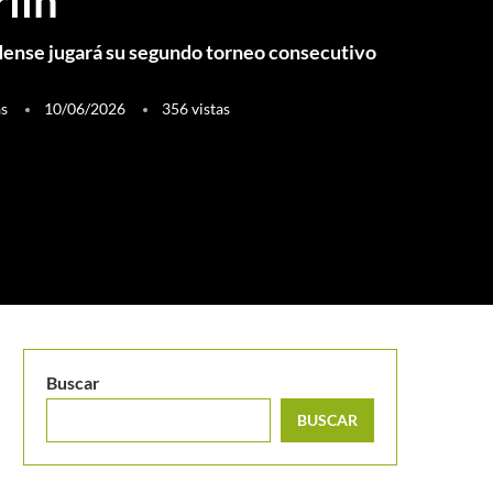
lín
dense jugará su segundo torneo consecutivo
as
10/06/2026
356
vistas
Buscar
BUSCAR