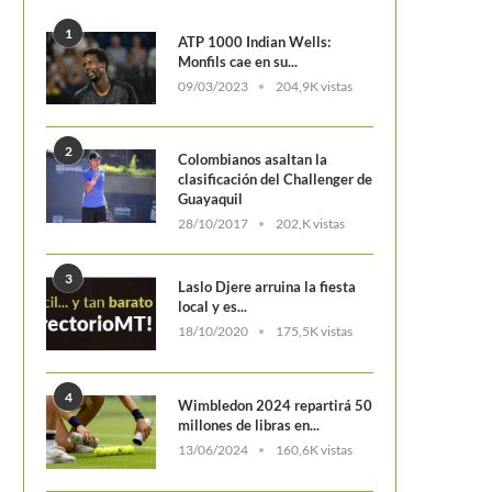
1
ATP 1000 Indian Wells:
Monfils cae en su...
09/03/2023
204,9K vistas
2
Colombianos asaltan la
clasificación del Challenger de
Guayaquil
28/10/2017
202,K vistas
3
Laslo Djere arruina la fiesta
local y es...
18/10/2020
175,5K vistas
4
Wimbledon 2024 repartirá 50
millones de libras en...
13/06/2024
160,6K vistas