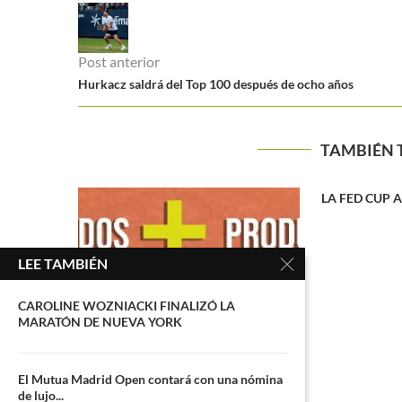
Post anterior
Hurkacz saldrá del Top 100 después de ocho años
TAMBIÉN 
LA FED CUP ABRE EL TELÓN DE 2015
LEE TAMBIÉN
CAROLINE WOZNIACKI FINALIZÓ LA
MARATÓN DE NUEVA YORK
ro tener
Australian
El Mutua Madrid Open contará con una nómina
 de jugar
Muchova pierde
de lujo...