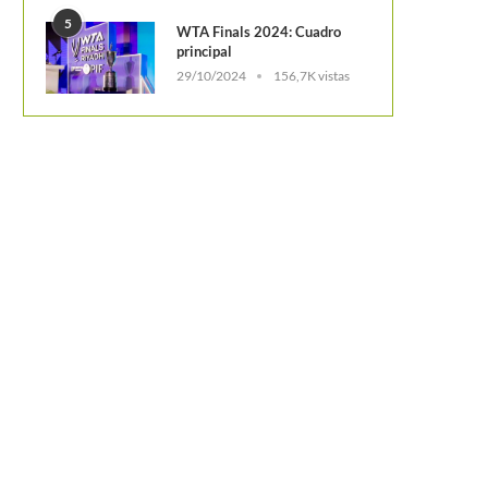
5
WTA Finals 2024: Cuadro
principal
29/10/2024
156,7K vistas
¿Cuántas pruebas antidopa
realizaron a Federer y Nadal
Swiatek y Blinkova, las campeonas
WTA en Estados Unidos y...