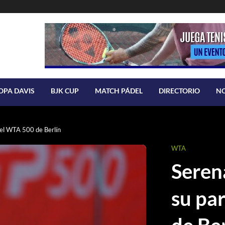
OPA DAVIS
BJK CUP
MATCH PÁDEL
DIRECTORIO
N
 el WTA 500 de Berlín
WTA
Seren
su pa