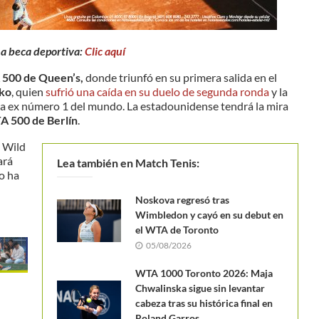
na beca deportiva:
Clic aquí
500 de Queen’s,
donde triunfó en su primera salida en el
oko
, quien
sufrió una caída en su duelo de segunda ronda
y la
 la ex número 1 del mundo. La estadounidense tendrá la mira
 500 de Berlín
.
a Wild
ará
Lea también en Match Tenis:
lo ha
Noskova regresó tras
Wimbledon y cayó en su debut en
el WTA de Toronto
05/08/2026
WTA 1000 Toronto 2026: Maja
Chwalinska sigue sin levantar
cabeza tras su histórica final en
Roland Garros