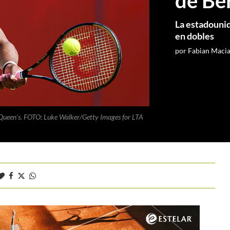
de Ber
La estadouni
en dobles
por
Fabian Maci
Queen's. FOTO: Luke Walker/Getty Images for LTA