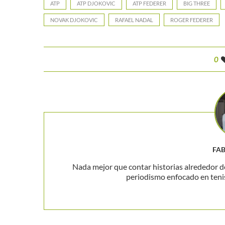
ATP
ATP DJOKOVIC
ATP FEDERER
BIG THREE
NOVAK DJOKOVIC
RAFAEL NADAL
ROGER FEDERER
0
FA
Nada mejor que contar historias alrededor de
periodismo enfocado en teni