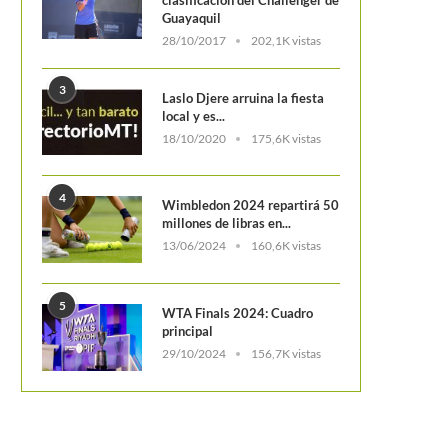
Guayaquil
28/10/2017
202,1K vistas
3
Laslo Djere arruina la fiesta
local y es...
18/10/2020
175,6K vistas
4
Wimbledon 2024 repartirá 50
millones de libras en...
13/06/2024
160,6K vistas
5
WTA Finals 2024: Cuadro
principal
29/10/2024
156,7K vistas