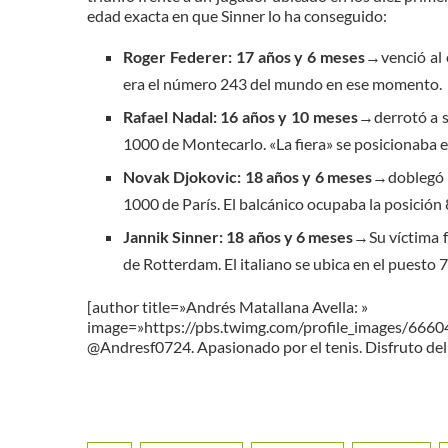
edad exacta en que Sinner lo ha conseguido:
Roger Federer:
17 años y 6 meses
→venció al
era el número 243 del mundo en ese momento.
Rafael Nadal:
16 años y 10 meses
→derrotó a 
1000 de Montecarlo. «La fiera» se posicionaba en
Novak Djokovic:
18 años y 6 meses
→doblegó 
1000 de París. El balcánico ocupaba la posición
Jannik Sinner:
18 años y 6 meses
→Su víctima 
de Rotterdam. El italiano se ubica en el puesto 
[author title=»Andrés Matallana Avella: »
image=»https://pbs.twimg.com/profile_images/66
@Andresf0724. Apasionado por el tenis. Disfruto del 