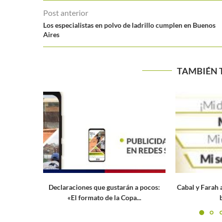
Post anterior
Los especialistas en polvo de ladrillo cumplen en Buenos
Aires
TAMBIÉN 
án a pocos:
Cabal y Farah ante un camino difícil en
Cuadro
pa...
busca del...