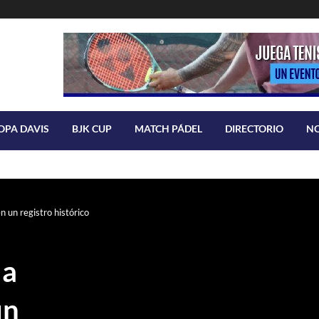
OPA DAVIS
BJK CUP
MATCH PÁDEL
DIRECTORIO
N
n un registro histórico
 a
un