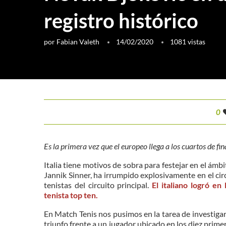
registro histórico
por
Fabian Valeth
14/02/2020
1081
vistas
0
Es la primera vez que el europeo llega a los cuartos de f
Italia tiene motivos de sobra para festejar en el ámb
Jannik Sinner, ha irrumpido explosivamente en el cir
tenistas del circuito principal.
El italiano logró en
tenista top ten.
En Match Tenis nos pusimos en la tarea de investigar
triunfo frente a un jugador ubicado en los diez prime