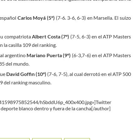
 español
Carlos Moyá (5°)
(7-6. 3-6, 6-3) en Marsella. El suizo
su compatriota
Albert Costa (7°)
(7-5, 6-3) en el ATP Masters
 la casilla 109 del ranking.
al argentino
Mariano Puerta
(9°)
(6-3,7-6) en el ATP Masters
 85 del mundo.
fue
David Goffin (10°)
(7-6, 7-5), al cual derrotó en el ATP 500
79 del ranking masculino.
6041598975852544/hSbddU6p_400x400.jpg»]Twitter
deporte blanco dentro y fuera de la cancha[/author]