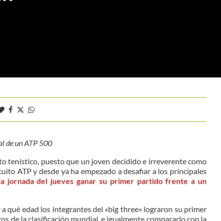
inal de un ATP 500
ito tenístico, puesto que un joven decidido e irreverente como
cuito ATP y desde ya ha empezado a desafiar a los principales
 la jornada del jueves ganar su primer partido frente a un
 a qué edad los integrantes del «big three» lograron su primer
ros de la clasificación mundial, e igualmente compararlo con la