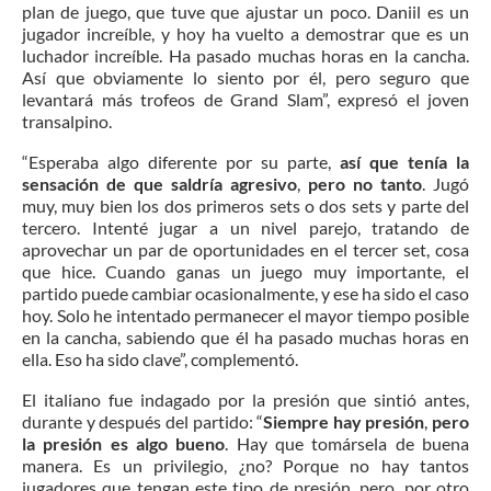
plan de juego, que tuve que ajustar un poco. Daniil es un
jugador increíble, y hoy ha vuelto a demostrar que es un
luchador increíble. Ha pasado muchas horas en la cancha.
Así que obviamente lo siento por él, pero seguro que
levantará más trofeos de Grand Slam”, expresó el joven
transalpino.
“Esperaba algo diferente por su parte,
así que tenía la
sensación de que saldría agresivo
,
pero no tanto
. Jugó
muy, muy bien los dos primeros sets o dos sets y parte del
tercero. Intenté jugar a un nivel parejo, tratando de
aprovechar un par de oportunidades en el tercer set, cosa
que hice. Cuando ganas un juego muy importante, el
partido puede cambiar ocasionalmente, y ese ha sido el caso
hoy. Solo he intentado permanecer el mayor tiempo posible
en la cancha, sabiendo que él ha pasado muchas horas en
ella. Eso ha sido clave”, complementó.
El italiano fue indagado por la presión que sintió antes,
durante y después del partido: “
Siempre hay presión
,
pero
la presión es algo bueno
. Hay que tomársela de buena
manera. Es un privilegio, ¿no? Porque no hay tantos
jugadores que tengan este tipo de presión, pero, por otro