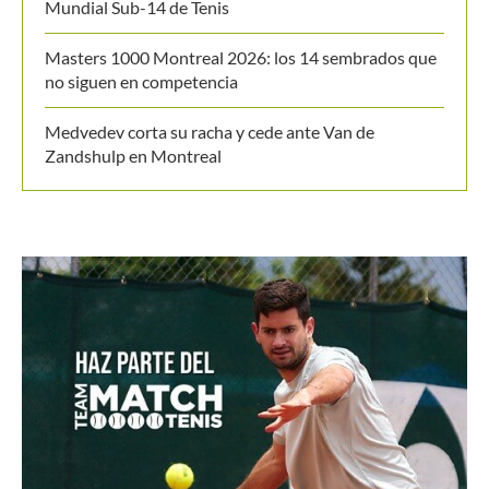
¿Cómo se clasifica a la Davis Cup Jr. y Billie Jean King
Cup Jr. en el Campeonato Suramericano Sub-16?
Federico Gómez encuentra en China y España el
equilibrio para seguir creciendo como tenista
Colombia cae en los cuartos de final del Campeonato
Mundial Sub-14 de Tenis
Masters 1000 Montreal 2026: los 14 sembrados que
no siguen en competencia
Medvedev corta su racha y cede ante Van de
Zandshulp en Montreal