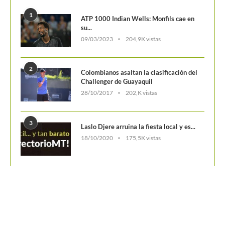
POSTS POPULARES
1
ATP 1000 Indian Wells: Monfils cae en
su...
09/03/2023
204,9K vistas
2
Colombianos asaltan la clasificación del
Challenger de Guayaquil
28/10/2017
202,K vistas
3
Laslo Djere arruina la fiesta local y es...
18/10/2020
175,5K vistas