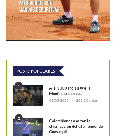
POSTS POPULARES
1
ATP 1000 Indian Wells:
Monfils cae en su...
09/03/2023
205,1K vistas
2
Colombianos asaltan la
clasificación del Challenger de
Ferrer reflexiona antes de su úl
Guayaquil
gran cita: «He intentado...