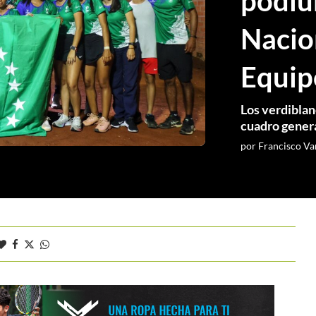
pódiu
Nacion
Equip
Los verdiblan
cuadro gener
por
Francisco Va