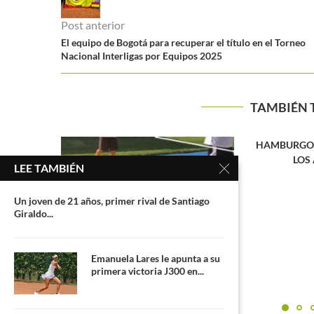
Post anterior
El equipo de Bogotá para recuperar el título en el Torneo
Nacional Interligas por Equipos 2025
TAMBIÉN 
HAMBURGO, TIERRA FERTIL PARA
COLOMBI
LOS ARGENTINOS
MEDAL
LEE TAMBIÉN
CENT
Un joven de 21 años, primer rival de Santiago
Giraldo...
Emanuela Lares le apunta a su
primera victoria J300 en...
ación del
...