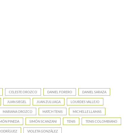
CELESTE OROZCO
DANIEL FORERO
DANIEL SARAZA
JUAN SIEGEL
JUAN ZULUAGA
LOURDES VALLEJO
MARIANA OROZCO
MATCH TENIS
MICHELLE LLAMAS
IMÓN PINEDA
SIMÓN SCANZANI
TENIS
TENIS COLOMBIANO
 RODRÍGUEZ
VIOLETA GONZÁLEZ