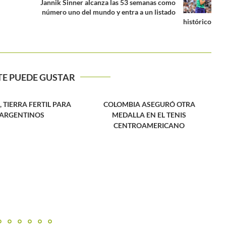
Jannik Sinner alcanza las 53 semanas como
número uno del mundo y entra a un listado
histórico
TE PUEDE GUSTAR
A ASEGURÓ OTRA
LA EN EL TENIS
ROAMERICANO
WTA 1000 Roma 2024: Iga Swiatek
avanza a las semifinales...