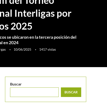
m del Torneo
al Interligas por
os 2025
cos se ubicaron en la tercera posición del
al en 2024
rgas
10/06/2025
1417
vistas
Buscar
BUSCAR