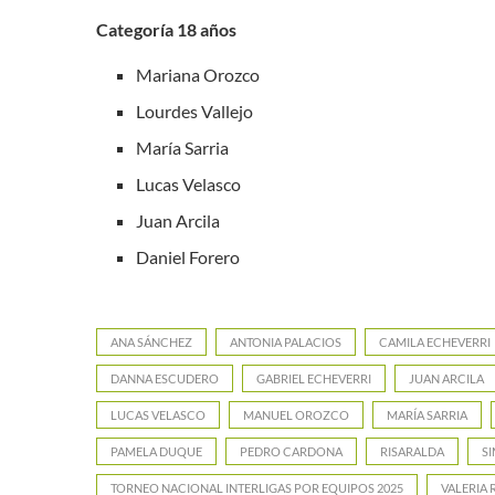
Categoría 18 años
Mariana Orozco
Lourdes Vallejo
María Sarria
Lucas Velasco
Juan Arcila
Daniel Forero
ANA SÁNCHEZ
ANTONIA PALACIOS
CAMILA ECHEVERRI
DANNA ESCUDERO
GABRIEL ECHEVERRI
JUAN ARCILA
LUCAS VELASCO
MANUEL OROZCO
MARÍA SARRIA
PAMELA DUQUE
PEDRO CARDONA
RISARALDA
S
TORNEO NACIONAL INTERLIGAS POR EQUIPOS 2025
VALERIA