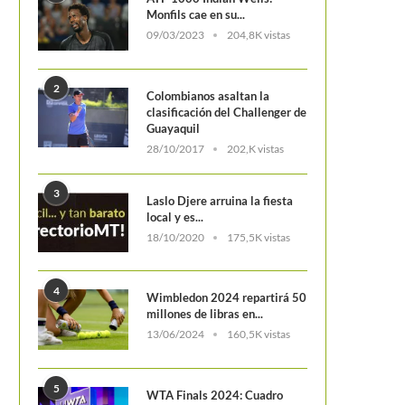
Monfils cae en su...
09/03/2023
204,8K vistas
2
Colombianos asaltan la
clasificación del Challenger de
Guayaquil
28/10/2017
202,K vistas
3
Laslo Djere arruina la fiesta
local y es...
18/10/2020
175,5K vistas
4
Wimbledon 2024 repartirá 50
millones de libras en...
13/06/2024
160,5K vistas
5
WTA Finals 2024: Cuadro