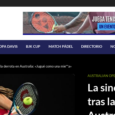
OPA DAVIS
BJK CUP
MATCH PÁDEL
DIRECTORIO
N
 la derrota en Australia: «Jugué como una mie**a»
AUSTRALIAN OP
La si
tras l