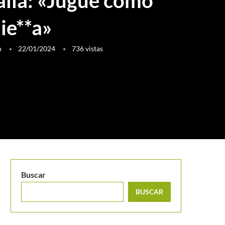
alia: «Jugué como
ie**a»
h
22/01/2024
736
vistas
Buscar
BUSCAR