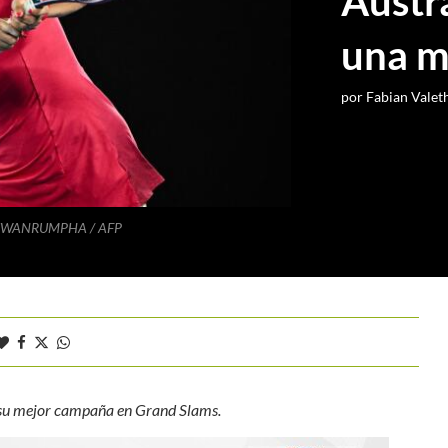
Austr
una m
por
Fabian Valet
n SUWANRUMPHA / AFP
o su mejor campaña en Grand Slams.