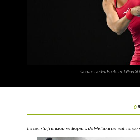
Oceane Dodin. Photo by Lillia
0
La tenista francesa se despidió de Melbourne realizand