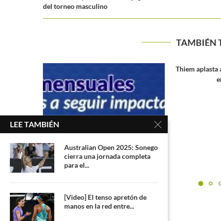
del torneo masculino
TAMBIÉN 
Thiem aplasta a Mannarino en su debut
en Australia
LEE TAMBIÉN
Australian Open 2025: Sonego
cierra una jornada completa
el Ministro
US Open 202
para el...
 la...
tercera 
[Video] El tenso apretón de
manos en la red entre...