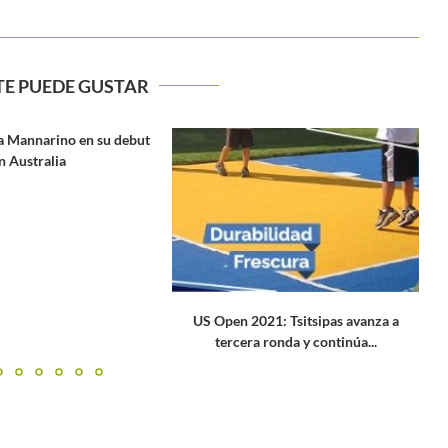
TE PUEDE GUSTAR
1: Tsitsipas avanza a
El primer gran desafío de la dupla
ronda y continúa...
Zverev – Ferrer