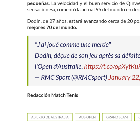
pequeñas
. La velocidad y el buen servicio de Qi
sensaciones», comentó la actual 95 del mundo en dec
Dodin, de 27 años, estará avanzando cerca de 20 pos
mejores 70 del mundo.
"J'ai joué comme une merde"
Dodin, déçue de son jeu après sa défait
l'Open d'Australie.
https://t.co/opXytK
— RMC Sport (@RMCsport)
January 22
Redacción Match Tenis
ABIERTO DE AUSTRALIA
AUS OPEN
GRAND SLAM