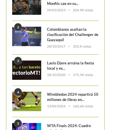
Monfils cae en su...
09/03/2023
204,9K vistas
2
Colombianos asaltan la
clasificación del Challenger de
Guayaquil
EL DESPISTE DE NOVAK
La campeona defensora se so
un susto en Nueva...
28/10/2017
202,K vistas
3
Laslo Djere arruina la fiesta
local y es...
18/10/2020
175,5K vistas
4
Wimbledon 2024 repartirá 50
millones de libras en...
13/06/2024
160,6K vistas
5
WTA Finals 2024: Cuadro