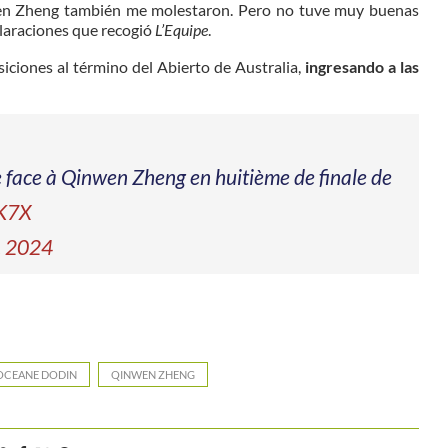
nwen Zheng también me molestaron. Pero no tuve muy buenas
laraciones que recogió
L’Equipe
.
iciones al término del Abierto de Australia,
ingresando a las
e face à Qinwen Zheng en huitième de finale de
uK7X
, 2024
OCEANE DODIN
QINWEN ZHENG