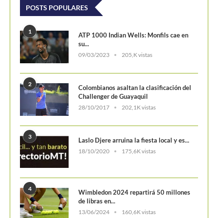
POSTS POPULARES
1
ATP 1000 Indian Wells: Monfils cae en
su...
09/03/2023
205,K vistas
2
Colombianos asaltan la clasificación del
Challenger de Guayaquil
28/10/2017
202,1K vistas
3
Laslo Djere arruina la fiesta local y es...
18/10/2020
175,6K vistas
4
Wimbledon 2024 repartirá 50 millones
de libras en...
13/06/2024
160,6K vistas