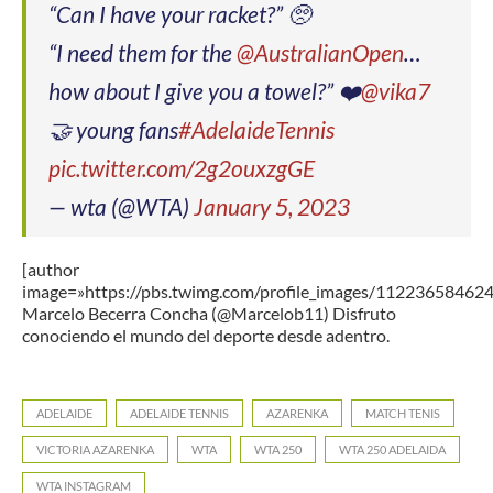
“Can I have your racket?” 🥺
“I need them for the
@AustralianOpen
…
how about I give you a towel?” ❤️
@vika7
🤝 young fans
#AdelaideTennis
pic.twitter.com/2g2ouxzgGE
— wta (@WTA)
January 5, 2023
[author
image=»https://pbs.twimg.com/profile_images/1122365846
Marcelo Becerra Concha (@Marcelob11) Disfruto
conociendo el mundo del deporte desde adentro.
ADELAIDE
ADELAIDE TENNIS
AZARENKA
MATCH TENIS
VICTORIA AZARENKA
WTA
WTA 250
WTA 250 ADELAIDA
WTA INSTAGRAM