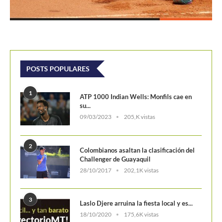
POSTS POPULARES
1
ATP 1000 Indian Wells: Monfils cae en
su...
09/03/2023
205,K vistas
2
Colombianos asaltan la clasificación del
Challenger de Guayaquil
28/10/2017
202,1K vistas
3
Laslo Djere arruina la fiesta local y es...