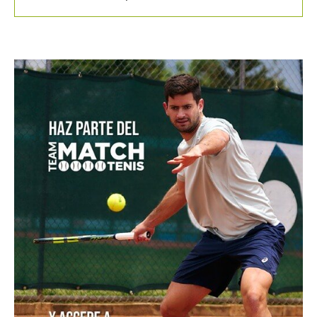
fuera del WTA de Toronto
Masters 1000 Montreal 2026: programación del
domingo 9 de agosto
Colombia es campeona del Suramericano Sub-16
femenino después de nueve años
Luciana Roa conquista con tan solo 13 años su primer
título en el Circuito Mundial Junior
Equipo masculino de Colombia logró su mejor
resultado en el Campeonato Mundial Sub-14 de Tenis