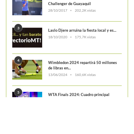
POSTS POPULARES
1
ATP 1000 Indian Wells: Monfils cae en
su...
09/03/2023
205,1K vistas
2
Colombianos asaltan la clasificación del
Challenger de Guayaquil
28/10/2017
202,2K vistas
3
Laslo Djere arruina la fiesta local y es...
18/10/2020
175,7K vistas