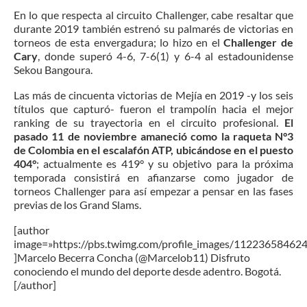
En lo que respecta al circuito Challenger, cabe resaltar que
durante 2019 también estrenó su palmarés de victorias en
torneos de esta envergadura; lo hizo en el
Challenger de
Cary
, donde superó 4-6, 7-6(1) y 6-4 al estadounidense
Sekou Bangoura.
Las más de cincuenta victorias de Mejía en 2019 -y los seis
títulos que capturó- fueron el trampolín hacia el mejor
ranking de su trayectoria en el circuito profesional.
El
pasado 11 de noviembre amaneció como la raqueta N°3
de Colombia en el escalafón ATP, ubicándose en el puesto
404°
; actualmente es 419° y su objetivo para la próxima
temporada consistirá en afianzarse como jugador de
torneos Challenger para así empezar a pensar en las fases
previas de los Grand Slams.
[author
image=»https://pbs.twimg.com/profile_images/1122365846
]Marcelo Becerra Concha (@Marcelob11) Disfruto
conociendo el mundo del deporte desde adentro. Bogotá.
[/author]