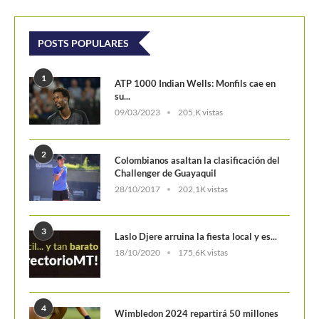
POSTS POPULARES
1
ATP 1000 Indian Wells: Monfils cae en
su...
09/03/2023
205,K vistas
2
Colombianos asaltan la clasificación del
Challenger de Guayaquil
28/10/2017
202,1K vistas
3
Laslo Djere arruina la fiesta local y es...
18/10/2020
175,6K vistas
4
Wimbledon 2024 repartirá 50 millones
de libras en...