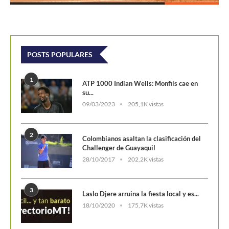
09/03/2023
205,1K vistas
2
Colombianos asaltan la clasificación del
Challenger de Guayaquil
28/10/2017
202,2K vistas
3
Laslo Djere arruina la fiesta local y es...
18/10/2020
175,7K vistas
4
Wimbledon 2024 repartirá 50 millones
de libras en...
13/06/2024
160,6K vistas
5
WTA Finals 2024: Cuadro principal
29/10/2024
156,8K vistas