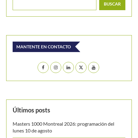
Últimos posts
Masters 1000 Montreal 2026: programación del
lunes 10 de agosto
WTA 1000 Toronto 2026: así se jugarán los cuartos
de final
Shelton supera a Fonseca y termina con Sudamérica
en Montreal
Valentina Mediorreal y Sol Larraya Guidi se
proclaman campeonas de dobles en el ITF W35 de