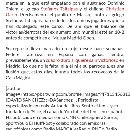
marca en la que está empatado con el austriaco Dominic
Thiem, el griego
Stefanos Tsitsipas
y el chileno
Christian
Garín
. Precisamente el pupilo de Massú, junto al griego
Stefanos Tstisipas, han sido los dos únicos jugadores que lo
han doblegado este curso. De ahí que el balance de
victorias/derrotas del ex número uno mundial esté en
18-2
antes de competir en el Mutua Madrid Open.
Su regreso lleva marcado en rojo desde hace semanas.
Federer aterriza en España con ganas. Tendrá,
previsiblemente, un
cuadro duro si quiere salir victorioso
en
Madrid. Lo que no le falta, ni a él ni a su parroquia, es una
ilusión que, estos días, inunda todos los recovecos de la
Caja Mágica.
[author
image=»https://pbs.twimg.com/profile_images/947115456
]DAVID SÁNCHEZ: @DASanchez__. Periodista
especializado en tenis. Autor del libro ‘Sentir el tenis’ y co-
fundador de ‘Slice’, el canal de YouTube del tenis en español.
Ha publicado en medios como CNN Chile, Sphera Sports,
SportYou o El HuffPost y colaborado con emisoras
radiofónicas como Radio MARCA, esRadio, RNE o Radio