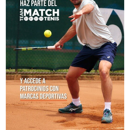
POSTS POPULARES
1
ATP 1000 Indian Wells: Monfils cae en
su...