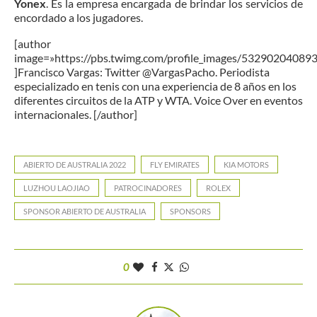
Yonex
. Es la empresa encargada de brindar los servicios de
encordado a los jugadores.
[author
image=»https://pbs.twimg.com/profile_images/5329020408
]Francisco Vargas: Twitter @VargasPacho. Periodista
especializado en tenis con una experiencia de 8 años en los
diferentes circuitos de la ATP y WTA. Voice Over en eventos
internacionales. [/author]
ABIERTO DE AUSTRALIA 2022
FLY EMIRATES
KIA MOTORS
LUZHOU LAOJIAO
PATROCINADORES
ROLEX
SPONSOR ABIERTO DE AUSTRALIA
SPONSORS
0