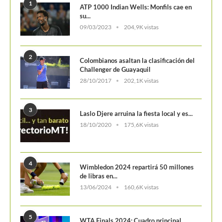
ATP 1000 Indian Wells: Monfils cae en
su...
09/03/2023
204,9K vistas
2
Colombianos asaltan la clasificación del
Challenger de Guayaquil
28/10/2017
202,1K vistas
3
Laslo Djere arruina la fiesta local y es...
18/10/2020
175,6K vistas
4
Wimbledon 2024 repartirá 50 millones
de libras en...
13/06/2024
160,6K vistas
5
WTA Finals 2024: Cuadro principal