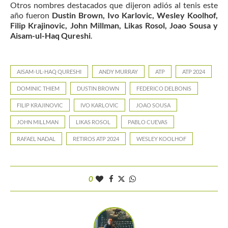
Otros nombres destacados que dijeron adiós al tenis este
año fueron
Dustin Brown, Ivo Karlovic, Wesley Koolhof,
Filip Krajinovic, John Millman, Likas Rosol, Joao Sousa y
Aisam-ul-Haq Qureshi
.
AISAM-UL-HAQ QURESHI
ANDY MURRAY
ATP
ATP 2024
DOMINIC THIEM
DUSTIN BROWN
FEDERICO DELBONIS
FILIP KRAJINOVIC
IVO KARLOVIC
JOAO SOUSA
JOHN MILLMAN
LIKAS ROSOL
PABLO CUEVAS
RAFAEL NADAL
RETIROS ATP 2024
WESLEY KOOLHOF
0