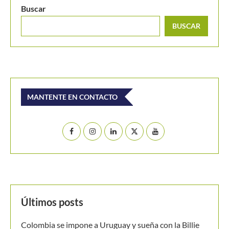
Wimbledon 2024: Daniil Medvedev a 3ª ronda con
blooper abordo
Buscar
BUSCAR