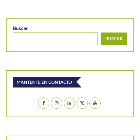
MANTENTE EN CONTACTO
Últimos posts
Thiago Tirante accede por 2° Masters 1000 al hilo a
octavos de final
Masters 1000 Montreal 2026: Joao Fonseca, primer
brasileño en octavos de final desde 2004
Masters 1000 Montreal 2026: programación del
sábado 8 de agosto