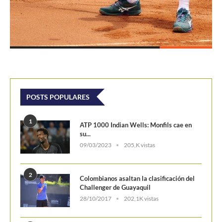
1
ATP 1000 Indian Wells: Monfils cae en
su...
09/03/2023
205,K vistas
2
Colombianos asaltan la clasificación del
Challenger de Guayaquil
28/10/2017
202,1K vistas
3
Laslo Djere arruina la fiesta local y es...
18/10/2020
175,6K vistas
4
Wimbledon 2024 repartirá 50 millones
de libras en...
13/06/2024
160,6K vistas