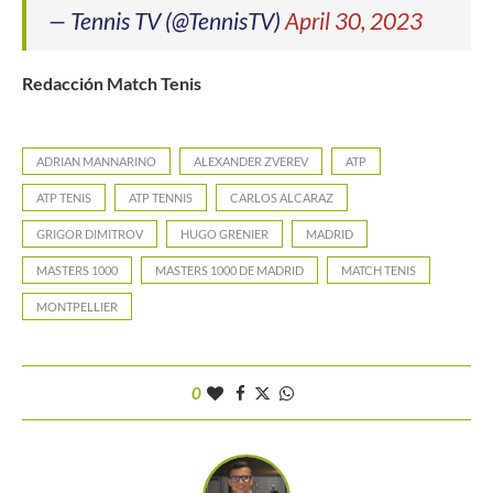
— Tennis TV (@TennisTV)
April 30, 2023
Redacción Match Tenis
ADRIAN MANNARINO
ALEXANDER ZVEREV
ATP
ATP TENIS
ATP TENNIS
CARLOS ALCARAZ
GRIGOR DIMITROV
HUGO GRENIER
MADRID
MASTERS 1000
MASTERS 1000 DE MADRID
MATCH TENIS
MONTPELLIER
0