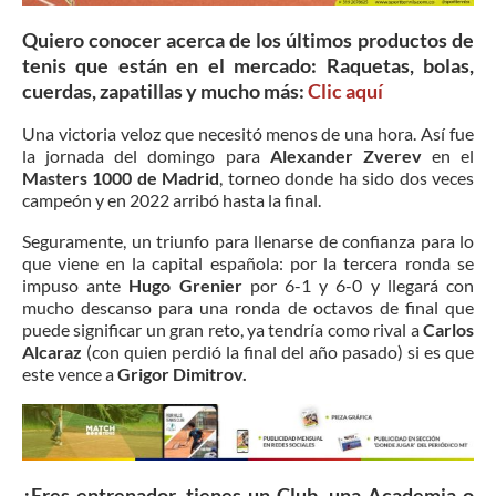
Quiero conocer acerca de los últimos productos de
tenis que están en el mercado: Raquetas, bolas,
cuerdas, zapatillas y mucho más:
Clic
aquí
Una victoria veloz que necesitó menos de una hora. Así fue
la jornada del domingo para
Alexander Zverev
en el
Masters 1000 de Madrid
, torneo donde ha sido dos veces
campeón y en 2022 arribó hasta la final.
Seguramente, un triunfo para llenarse de confianza para lo
que viene en la capital española: por la tercera ronda se
impuso ante
Hugo Grenier
por 6-1 y 6-0 y llegará con
mucho descanso para una ronda de octavos de final que
puede significar un gran reto, ya tendría como rival a
Carlos
Alcaraz
(con quien perdió la final del año pasado) si es que
este vence a
Grigor Dimitrov.
¿Eres entrenador, tienes un Club, una Academia o