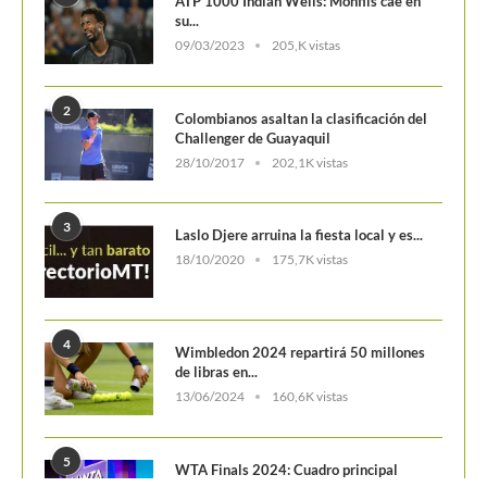
1
ATP 1000 Indian Wells: Monfils cae en
su...
09/03/2023
205,K vistas
2
Colombianos asaltan la clasificación del
Challenger de Guayaquil
28/10/2017
202,1K vistas
3
Laslo Djere arruina la fiesta local y es...
18/10/2020
175,7K vistas
4
Wimbledon 2024 repartirá 50 millones
de libras en...
13/06/2024
160,6K vistas
5