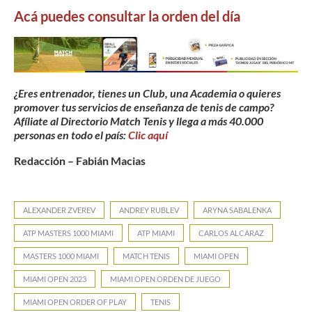
Acá puedes consultar la orden del día
¿Eres entrenador, tienes un Club, una Academia o quieres
promover tus servicios de enseñanza de tenis de campo?
Afíliate al Directorio Match Tenis y llega a más 40.000
personas en todo el país:
Clic aquí
Redacción – Fabián Macias
ALEXANDER ZVEREV
ANDREY RUBLEV
ARYNA SABALENKA
ATP MASTERS 1000 MIAMI
ATP MIAMI
CARLOS ALCARAZ
MASTERS 1000 MIAMI
MATCH TENIS
MIAMI OPEN
MIAMI OPEN 2023
MIAMI OPEN ORDEN DE JUEGO
MIAMI OPEN ORDER OF PLAY
TENIS