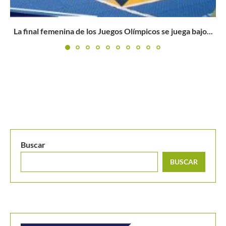
...
Bautista Agut: «No recuerdo un momento así en un
pista...
Buscar
BUSCAR