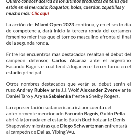
Quiero conocer acerca de los últimos productos de tenis que
están en el mercado: Raquetas, bolas, cuerdas, zapatillas y
mucho más:
Clic aquí
La acción del
Miami Open 2023
continua, y en el sexto día
de competencia, dará inicio la tercera ronda del certamen
femenino mientras que el torneo masculino afronta el final
de la segunda ronda.
Entre los encuentros mas destacados resaltan el debut del
campeón defensor,
Carlos Alcaraz
ante el argentino
Facundo Bagnis el cual tendrá lugar en el tercer turno en el
estadio principal.
Otros nombres destacados que verán su debut serán el
ruso
Andrey Rublev
ante J.J. Wolf,
Alexander Zverev
ante
Daniel Taro y
Aryna Sabalenka
frente a Shelby Rogers.
La representación sudamericana irá por cuenta del
anteriormente mencionado
Facundo Bagnis
,
Guido Pella
abrirá la jornada en el estadio Butch Buchholz ante Denis
Shapovalov mientras que
Diego Schwartzman
enfrentará
al campeón de Dallas, Yibing Wu.