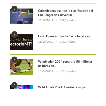
2
Colombianos asaltan la clasificación del
Challenger de Guayaquil
28/10/2017
202,2K vistas
3
Laslo Djere arruina la fiesta local y es...
18/10/2020
175,7K vistas
4
Wimbledon 2024 repartirá 50 millones
de libras en...
13/06/2024
160,6K vistas
5
WTA Finals 2024: Cuadro principal
29/10/2024
156,7K vistas