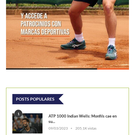
POSTS POPULARES
1
ATP 1000 Indian Wells: Monfils cae en
su...
09/03/2023
205,1K vistas