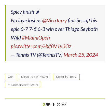
Spicy finish 🌶️
No love lost as
@NicoJarry
finishes off his
epic 6-7 7-5 6-3 win over Thiago Seyboth
Wild
#MiamiOpen
pic.twitter.com/Hxf8V1v3Oz
— Tennis TV (@TennisTV)
March 25, 2024
ATP
MASTERS 1000 MIAMI
NICOLÁS JARRY
THIAGO SEYBOTH WILD
0