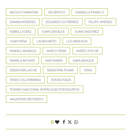
ADOLFO MANOTAS
ATLÁNTICO
DANIELLA FRANCO
DANNA MORENO
EDGARDO GUTIÉRREZ
FELIPE JIMÉNEZ
ISABELLA DÍAZ
JUAN GRISALES
JUAN ORDOÑEZ
JUAN PEÑA
LAURA NIETO
LUCIANA ROA
MARÍA CAMARGO
MATCH TENIS
MATEO PUCHE
PAMELA APONTE
SAID MARÍA
SARA ARAQUE
SEBASTIÁN LACHE
SEBASTIÁN TOVAR
TENIS
TENIS COLOMBIANO
TOMÁS ISAZA
TORNEO NACIONAL INTERLIGAS POR EQUIPOS
VALENTINO RESTREPO
0