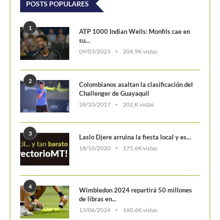
POSTS POPULARES
1
ATP 1000 Indian Wells: Monfils cae en
su...
09/03/2023
204,9K vistas
2
Colombianos asaltan la clasificación del
Challenger de Guayaquil
28/10/2017
202,K vistas
3
Laslo Djere arruina la fiesta local y es...
18/10/2020
175,6K vistas
4
Wimbledon 2024 repartirá 50 millones
de libras en...
13/06/2024
160,6K vistas