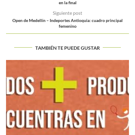
en la final
Siguiente post
Open de Medellín – Indeportes Antioquia: cuadro principal
femenino
TAMBIÉN TE PUEDE GUSTAR
Londero: “Siento que salí campeón de Roland Garros”
Buscar