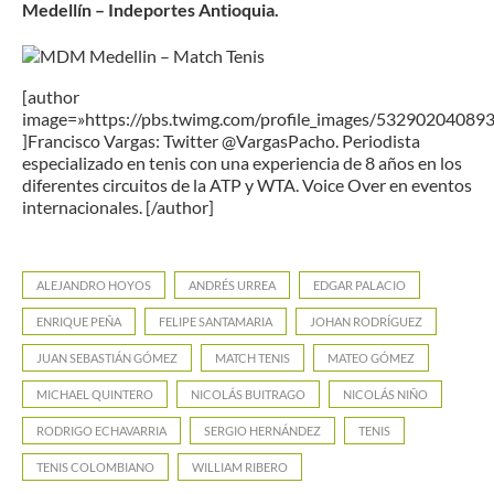
Medellín – Indeportes Antioquia.
[author
image=»https://pbs.twimg.com/profile_images/5329020408
]Francisco Vargas: Twitter @VargasPacho. Periodista
especializado en tenis con una experiencia de 8 años en los
diferentes circuitos de la ATP y WTA. Voice Over en eventos
internacionales. [/author]
ALEJANDRO HOYOS
ANDRÉS URREA
EDGAR PALACIO
ENRIQUE PEÑA
FELIPE SANTAMARIA
JOHAN RODRÍGUEZ
JUAN SEBASTIÁN GÓMEZ
MATCH TENIS
MATEO GÓMEZ
MICHAEL QUINTERO
NICOLÁS BUITRAGO
NICOLÁS NIÑO
RODRIGO ECHAVARRIA
SERGIO HERNÁNDEZ
TENIS
TENIS COLOMBIANO
WILLIAM RIBERO