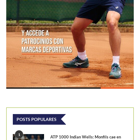
POSTS POPULARES
1
ATP 1000 Indian Wells: Monfils cae en
su...
09/03/2023
205,1K vistas
2
Colombianos asaltan la clasificación del
Challenger de Guayaquil
28/10/2017
202,2K vistas
3
Laslo Djere arruina la fiesta local y es...
18/10/2020
175,7K vistas