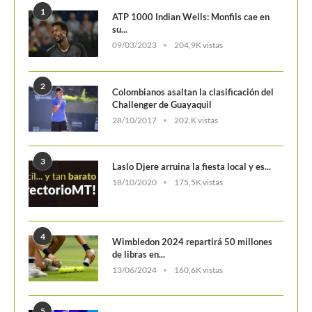
1
ATP 1000 Indian Wells: Monfils cae en
su...
09/03/2023
204,9K vistas
2
Colombianos asaltan la clasificación del
Challenger de Guayaquil
28/10/2017
202,K vistas
3
Laslo Djere arruina la fiesta local y es...
18/10/2020
175,5K vistas
4
Wimbledon 2024 repartirá 50 millones
de libras en...
13/06/2024
160,6K vistas