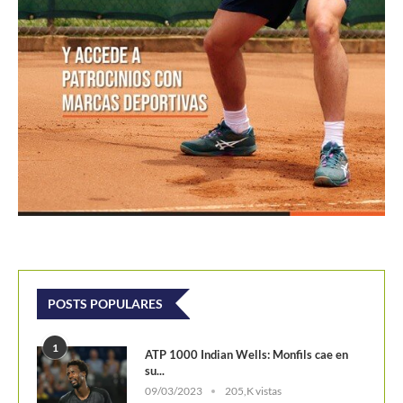
POSTS POPULARES
1
ATP 1000 Indian Wells: Monfils cae en
su...
09/03/2023
205,K vistas