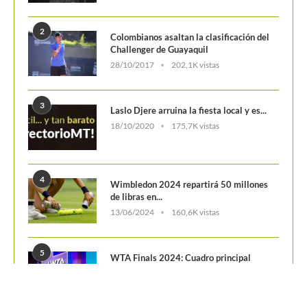
2
Colombianos asaltan la clasificación del
Challenger de Guayaquil
28/10/2017
202,1K vistas
3
Laslo Djere arruina la fiesta local y es...
18/10/2020
175,7K vistas
4
Wimbledon 2024 repartirá 50 millones
de libras en...
13/06/2024
160,6K vistas
5
WTA Finals 2024: Cuadro principal
29/10/2024
156,7K vistas