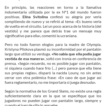
En principio, las reacciones en torno a la llamativa
indumentaria utilizada por la ex Nº1 del mundo fueron
positivas.
Elina Svitolina
confesó su alegría por verla
compitiendo de nuevo y se refirió al tema: «Es bueno verla
de vuelta en el circuito. Leí un poco acerca de la historia (del
vestido) y me parece que detrás trae un mensaje muy
significativo para ella», comentó la ucraniana.
Pero no todo fueron elogios para la madre de Olympia.
Kristyna Pliskova plasmó su inconformidad por el pantalón
largo que utilizó su verduga.
«No sabía que ella podía jugar
vestida de esa manera»
, soltó con ironía en conferencia de
prensa. «Según recuerdo, no es posible jugar con pantalón,
ni siquiera cuando hace frío (…) pero parece que ella tiene
sus propias reglas», disparó la nacida Louny, no sin antes
cerrar con otra polémica frase: «En caso de que jugar así
fuera reglamentario, no me importaría si juega desnuda».
Según la normativa de los Grand Slams, no existe una regla
suficientemente clara en la que se especifique que los
jugadores no pueden jugar con pantalón largo, siempre y
cuando el juez de silla lo apruebe.