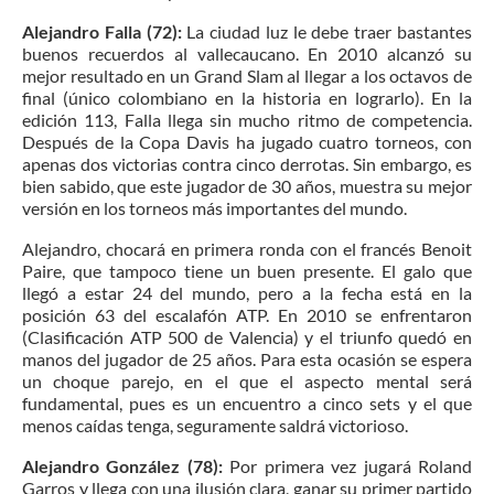
Alejandro Falla (72):
La ciudad luz le debe traer bastantes
buenos recuerdos al vallecaucano. En 2010 alcanzó su
mejor resultado en un Grand Slam al llegar a los octavos de
final (único colombiano en la historia en lograrlo). En la
edición 113, Falla llega sin mucho ritmo de competencia.
Después de la Copa Davis ha jugado cuatro torneos, con
apenas dos victorias contra cinco derrotas. Sin embargo, es
bien sabido, que este jugador de 30 años, muestra su mejor
versión en los torneos más importantes del mundo.
Alejandro, chocará en primera ronda con el francés Benoit
Paire, que tampoco tiene un buen presente. El galo que
llegó a estar 24 del mundo, pero a la fecha está en la
posición 63 del escalafón ATP. En 2010 se enfrentaron
(Clasificación ATP 500 de Valencia) y el triunfo quedó en
manos del jugador de 25 años. Para esta ocasión se espera
un choque parejo, en el que el aspecto mental será
fundamental, pues es un encuentro a cinco sets y el que
menos caídas tenga, seguramente saldrá victorioso.
Alejandro González (78):
Por primera vez jugará Roland
Garros y llega con una ilusión clara, ganar su primer partido