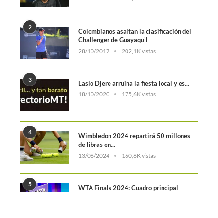
09/03/2023
205,K vistas
2
Colombianos asaltan la clasificación del
Challenger de Guayaquil
28/10/2017
202,1K vistas
3
Laslo Djere arruina la fiesta local y es...
18/10/2020
175,6K vistas
4
Wimbledon 2024 repartirá 50 millones
de libras en...
13/06/2024
160,6K vistas
5
WTA Finals 2024: Cuadro principal
29/10/2024
156,7K vistas