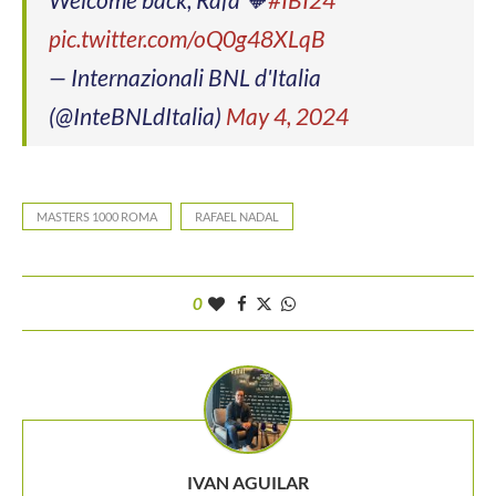
pic.twitter.com/oQ0g48XLqB
— Internazionali BNL d'Italia
(@InteBNLdItalia)
May 4, 2024
MASTERS 1000 ROMA
RAFAEL NADAL
0
IVAN AGUILAR