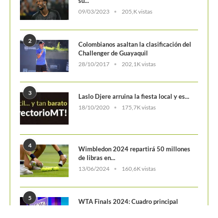
09/03/2023
205,K vistas
2
Colombianos asaltan la clasificación del
Challenger de Guayaquil
28/10/2017
202,1K vistas
3
Laslo Djere arruina la fiesta local y es...
18/10/2020
175,7K vistas
4
Wimbledon 2024 repartirá 50 millones
de libras en...
13/06/2024
160,6K vistas
5
WTA Finals 2024: Cuadro principal
29/10/2024
156,7K vistas