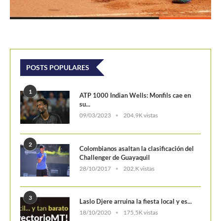
POSTS POPULARES
1
ATP 1000 Indian Wells: Monfils cae en
su...
09/03/2023
204,9K vistas
2
Colombianos asaltan la clasificación del
Challenger de Guayaquil
28/10/2017
202,K vistas
3
Laslo Djere arruina la fiesta local y es...
18/10/2020
175,5K vistas