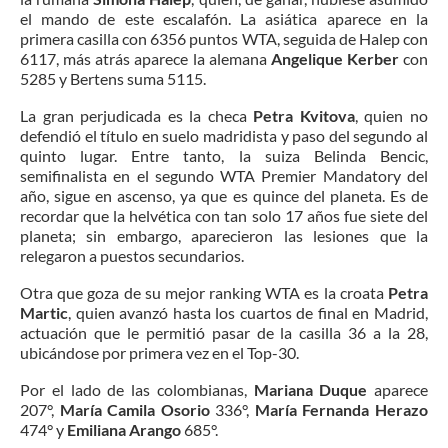
el mando de este escalafón. La asiática aparece en la
primera casilla con 6356 puntos WTA, seguida de Halep con
6117, más atrás aparece la alemana
Angelique Kerber
con
5285 y Bertens suma 5115.
La gran perjudicada es la checa
Petra Kvitova
, quien no
defendió el título en suelo madridista y paso del segundo al
quinto lugar. Entre tanto, la suiza Belinda Bencic,
semifinalista en el segundo WTA Premier Mandatory del
año, sigue en ascenso, ya que es quince del planeta. Es de
recordar que la helvética con tan solo 17 años fue siete del
planeta; sin embargo, aparecieron las lesiones que la
relegaron a puestos secundarios.
Otra que goza de su mejor ranking WTA es la croata
Petra
Martic
, quien avanzó hasta los cuartos de final en Madrid,
actuación que le permitió pasar de la casilla 36 a la 28,
ubicándose por primera vez en el Top-30.
Por el lado de las colombianas,
Mariana Duque
aparece
207°,
María Camila Osorio
336°,
María Fernanda Herazo
474° y
Emiliana Arango
685°.