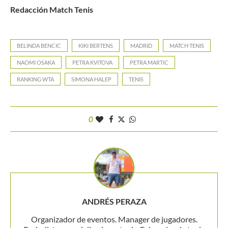
Redacción Match Tenis
BELINDA BENCIC
KIKI BERTENS
MADRID
MATCH TENIS
NAOMI OSAKA
PETRA KVITOVA
PETRA MARTIC
RANKING WTA
SIMONA HALEP
TENIS
0
ANDRÉS PERAZA
Organizador de eventos. Manager de jugadores.