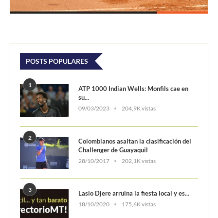
POSTS POPULARES
1
ATP 1000 Indian Wells: Monfils cae en
su...
09/03/2023
204,9K vistas
2
Colombianos asaltan la clasificación del
Challenger de Guayaquil
28/10/2017
202,1K vistas
3
Laslo Djere arruina la fiesta local y es...
18/10/2020
175,6K vistas