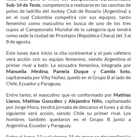
Sub-14 de Tenis
, competencia a realizarse en las canchas de
polvo de ladrillo del Jockey Club de Rosario (Argentina) y
en el cual Colombia competirá con sus equipos, tanto
femenino como masculino en busca de uno de los tres
cupos al Campeonato Mundial de la categoría que tendrá
como sede la ciudad de Prostejov (República Checa) del 3 al
8 de agosto.
Este lunes dará inicio la cita continental y el país cafetero
verá acción con su equipo femenino, siendo Argentina el
primer rival a batir. La escuadra femenina, integrada por
Manuella Medina
,
Pamela Duque
y
Camila Soto
,
capitaneada por Viky Núñez, quedó en el Grupo B al lado de
Chile, Ecuador y Paraguay.
Entre tanto, el masculino que es conformado por
Mathías
Llanos
,
Mathías González
y
Alejandro Niño
, capitaneado
por Jorge Mora, tendrá jornada de descanso el lunes y al día
siguiente verá acción, siendo Chile su primer rival. Los
hombres también quedaron en el Grupo B junto a
Argentina, Ecuador y Paraguay.
Entre el lunes 11 y el viernes 15 de mayo se desarrollará la