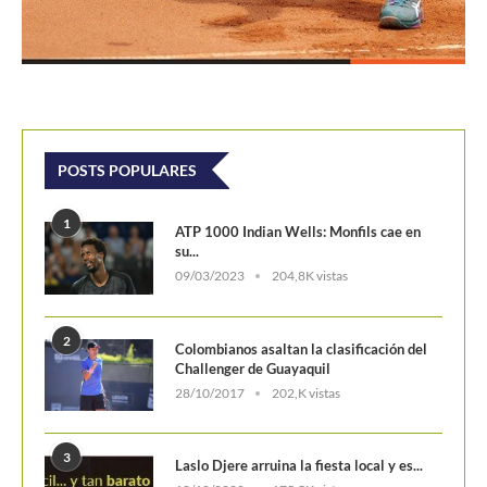
POSTS POPULARES
1
ATP 1000 Indian Wells: Monfils cae en
su...
09/03/2023
204,8K vistas
2
Colombianos asaltan la clasificación del
Challenger de Guayaquil
28/10/2017
202,K vistas
3
Laslo Djere arruina la fiesta local y es...
18/10/2020
175,5K vistas