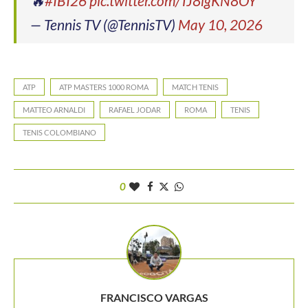
🔥
#IBI26
pic.twitter.com/TJ8lgKN8OY
— Tennis TV (@TennisTV)
May 10, 2026
ATP
ATP MASTERS 1000 ROMA
MATCH TENIS
MATTEO ARNALDI
RAFAEL JODAR
ROMA
TENIS
TENIS COLOMBIANO
0
FRANCISCO VARGAS