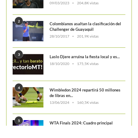
09/03/2023
204,8K vistas
2
Colombianos asaltan la clasificación del
Challenger de Guayaquil
28/10/2017
201,9K vistas
3
Laslo Djere arruina la fiesta local y es...
18/10/2020
175,5K vistas
4
Wimbledon 2024 repartirá 50 millones
de libras en...
13/06/2024
160,5K vistas
5
WTA Finals 2024: Cuadro principal
29/10/2024
156,6K vistas