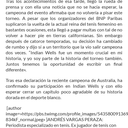
Tras los acontecimientos de esa tarde, llegó la rueda de
prensa y con ella una noticia que no se hacía esperar, la
campeona del evento afirmaba que no volvería a pisar este
torneo. A pesar que los organizadores del BNP Paribas
suplicaron la vuelta de la actual reina del tenis femenino en
bastantes ocasiones, esta llegó a pagar multas con tal de no
volver a hacer pie en tierras californianas. Sin embargo
después de catorce temporadas, su decisión ha cambiado
de rumbo y dijo sí a un territorio que la vio salir campeona
dos veces. “Indian Wells fue un momento crucial en mi
historia, y yo soy parte de la historia del torneo también.
Juntos tenemos la oportunidad de escribir un final
diferente».
Tras esa declaración la reciente campeona de Australia, ha
confirmado su participación en Indian Wells y con ello
esperar cerrar un capítulo poco agradable de su historia
dorada en el deporte blanco.
[author
image=»https://pbs.twimg.com/profile_images/5435800913
834kF_normal.jpeg» ]ANDRÉS VARGAS PERAZA:
Periodista especializado en tenis. Ex jugador de tenis con