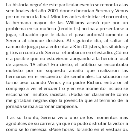
La ‘historia negra’ de este particular evento se remonta a las
semifinales del año 2001 donde chocarían Serena y Venus
por un cupo a la final. Minutos antes de iniciar el encuentro,
la hermana mayor de las Williams acusó que por un
problema en su muñeca (tendinitis) no iba a presentarse a
jugar, situación que le daba el paso automáticamente a
Serena al choque decisivo. Al siguiente día, al saltar al
campo de juego para enfrentar a Kim Clijsters, los silbidos y
gritos en contra de Serena retumbaron en el estadio. ¿Cómo
era posible que no estuvieran apoyando a la heroína local
de apenas 19 años? Era cierto, el público se encontraba
molesto por un supuesto amaño que realizaron las
hermanas en el encuentro de semifinales. La situación se
tornó peor cuando Venus y su padre Richard entraron al
complejo a ver el encuentro y en ese momento incluso se
escucharon insultos racistas. «Podía oír claramente como
me gritaban negra», dijo la jovencita que al termino de la
jornada se iba a coronar campeona.
Tras su triunfo, Serena vivió uno de los momentos más
agridulces de su carrera, ya que no pudo disfrutar la victoria
como se lo merecía. «Pasé horas llorando en el vestuario».