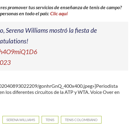
eres promover tus servicios de enseñanza de tenis de campo?
 personas en todo el país:
Clic aquí
, Serena Williams mostró la fiesta de
ratulations!
om/h4O9miQ1D6
2023
2902040893022209/gonhrGnQ_400x400.jpeg»]Periodista
en los diferentes circuitos de la ATP y WTA. Voice Over en
SERENA WILLIAMS
TENIS
TENIS COLOMBIANO