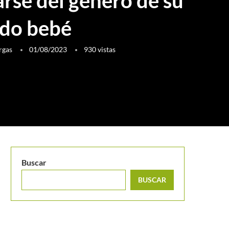
arse del género de su
do bebé
rgas
01/08/2023
930
vistas
Buscar
BUSCAR