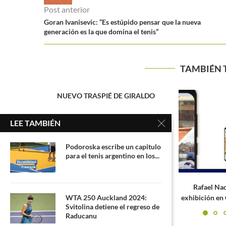
Post anterior
Goran Ivanisevic: “Es estúpido pensar que la nueva
generación es la que domina el tenis”
TAMBIÉN 
IRALDO
LEE TAMBIÉN
Podoroska escribe un capitulo
para el tenis argentino en los...
Rafael Nadal jugará partido de
La gira de Ve
WTA 250 Auckland 2024:
exhibición en Colombia en noviembre
jug
Svitolina detiene el regreso de
Raducanu