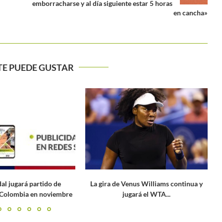
emborracharse y al día siguiente estar 5 horas
en cancha»
TE PUEDE GUSTAR
nus Williams continua y
Qinwen Zheng vuelve a su mejor
ará el WTA...
versión en el Miami...