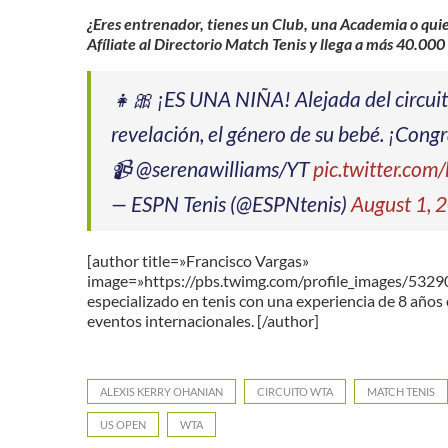
¿Eres entrenador, tienes un Club, una Academia o qui
Afíliate al Directorio Match Tenis y llega a más 40.000
👧🎀 ¡ES UNA NIÑA! Alejada del circuito
revelación, el género de su bebé. ¡Cong
📹 @serenawilliams/YT
pic.twitter.c
— ESPN Tenis (@ESPNtenis)
August 1, 
[author title=»Francisco Vargas»
image=»https://pbs.twimg.com/profile_images/53
especializado en tenis con una experiencia de 8 años 
eventos internacionales. [/author]
ALEXIS KERRY OHANIAN
CIRCUITO WTA
MATCH TENIS
US OPEN
WTA