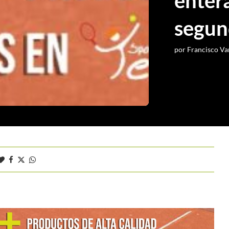
enter
segun
por
Francisco Va