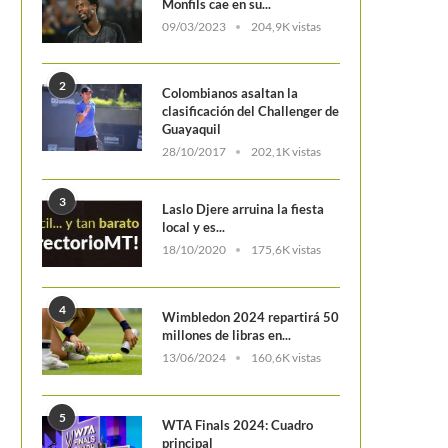
Monfils cae en su...
09/03/2023
204,9K vistas
2
Colombianos asaltan la
clasificación del Challenger de
Guayaquil
28/10/2017
202,1K vistas
3
Laslo Djere arruina la fiesta
local y es...
18/10/2020
175,6K vistas
4
Wimbledon 2024 repartirá 50
millones de libras en...
13/06/2024
160,6K vistas
Colombia dice adiós a la Copa COSAT
Detenciones, calabozos y co
14 años con...
infierno que vivió Tomás Etc
5
WTA Finals 2024: Cuadro
principal