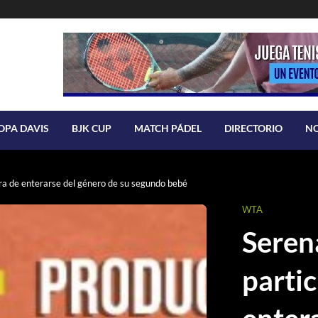
OPA DAVIS
BJK CUP
MATCH PÁDEL
DIRECTORIO
N
ra de enterarse del género de su segundo bebé
WTA
Seren
parti