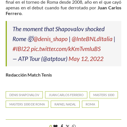
final en el torneo de Roma desde 2008, año en el que cayó
apenas en el debut cuando fue derrotado por
Juan Carlos
Ferrero
.
The moment that Shapovalov shocked
Rome 🤯
@denis_shapo
|
@InteBNLdItalia
|
#IBI22
pic.twitter.com/kKmTvmIuBS
— ATP Tour (@atptour)
May 12, 2022
Redacción Match Tenis
DENIS SHAPOVALOV
JUAN CARLOS FERRERO
MASTERS 1000
MASTERS 1000 DE ROMA
RAFAEL NADAL
ROMA
0