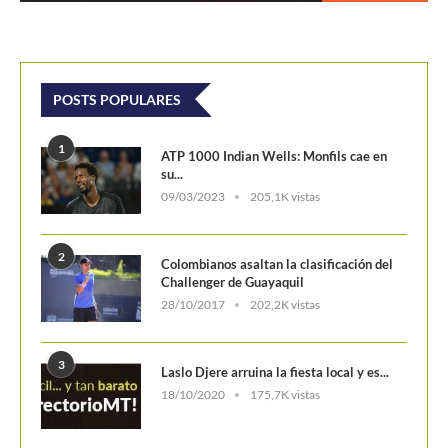
POSTS POPULARES
1
ATP 1000 Indian Wells: Monfils cae en
su...
09/03/2023
205,1K vistas
2
Colombianos asaltan la clasificación del
Challenger de Guayaquil
28/10/2017
202,2K vistas
3
Laslo Djere arruina la fiesta local y es...
18/10/2020
175,7K vistas