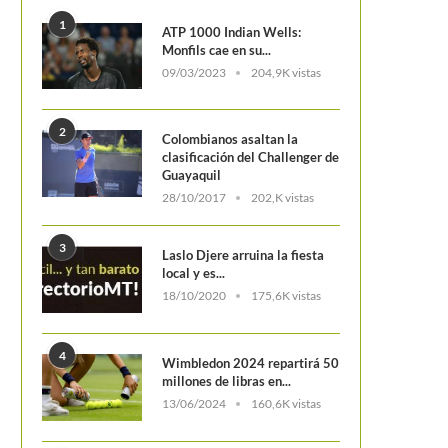
1
ATP 1000 Indian Wells:
Monfils cae en su...
09/03/2023
204,9K vistas
2
Colombianos asaltan la
clasificación del Challenger de
Guayaquil
28/10/2017
202,K vistas
3
Laslo Djere arruina la fiesta
local y es...
18/10/2020
175,6K vistas
4
Wimbledon 2024 repartirá 50
millones de libras en...
13/06/2024
160,6K vistas