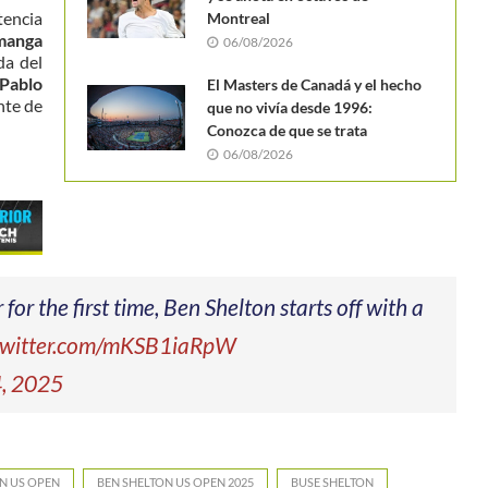
tencia
Montreal
 manga
06/08/2026
da del
Pablo
El Masters de Canadá y el hecho
nte de
que no vivía desde 1996:
Conozca de que se trata
06/08/2026
or the first time, Ben Shelton starts off with a
.twitter.com/mKSB1iaRpW
4, 2025
N US OPEN
BEN SHELTON US OPEN 2025
BUSE SHELTON