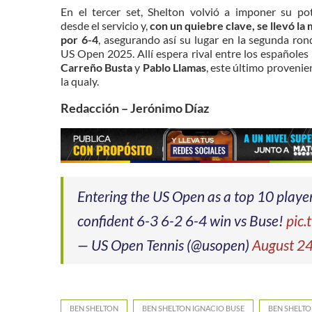
En el
tercer set
, Shelton volvió a imponer su po
desde el servicio y,
con un quiebre clave, se llevó la
por 6-4
, asegurando así su lugar en la segunda ron
US Open 2025. Allí espera rival entre los españoles
Carreño Busta
y
Pablo Llamas
, este último provenie
la qualy.
Redacción – Jerónimo Díaz
Entering the US Open as a top 10 player f
confident 6-3 6-2 6-4 win vs Buse!
pic
— US Open Tennis (@usopen)
August 2
BEN SHELTON
BEN SHELTON IGNACIO BUSE
BEN SHELTO