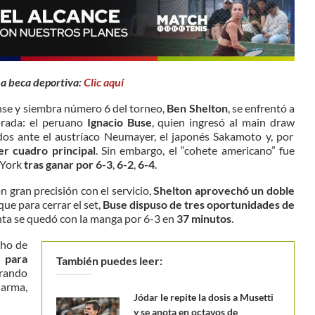
na beca deportiva:
Clic aquí
ense y siembra número 6 del torneo,
Ben Shelton
, se enfrentó a
orada: el peruano
Ignacio Buse
, quien ingresó al
main draw
dos ante el austríaco Neumayer, el japonés Sakamoto y, por
er cuadro principal
. Sin embargo, el “cohete americano” fue
 York
tras ganar por 6-3
,
6-2
,
6-4
.
 gran precisión con el servicio,
Shelton aprovechó un doble
que para cerrar el set,
Buse dispuso de tres oportunidades de
anta se quedó con la manga por 6-3 en
37 minutos
.
cho de
 para
También puedes leer:
rrando
 arma,
Jódar le repite la dosis a Musetti
y se anota en octavos de