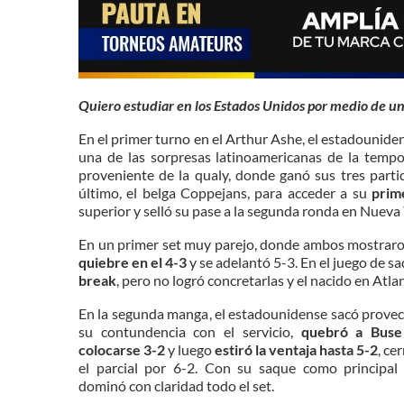
Quiero estudiar en los Estados Unidos por medio de u
En el primer turno en el Arthur Ashe, el estadounid
una de las sorpresas latinoamericanas de la temp
proveniente de la qualy, donde ganó sus tres parti
último, el belga Coppejans, para acceder a su
prim
superior y selló su pase a la segunda ronda en Nueva
En un
primer set muy parejo
, donde ambos mostraron
quiebre en el 4-3
y se adelantó 5-3. En el juego de sa
break
, pero no logró concretarlas y el nacido en Atl
En la
segunda manga
, el estadounidense sacó prove
su contundencia con el servicio,
quebró a Buse
colocarse 3-2
y luego
estiró la ventaja hasta 5-2
, ce
el parcial por 6-2. Con su saque como principal
dominó con claridad todo el set.