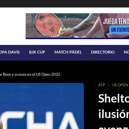
OPA DAVIS
BJK CUP
MATCH PÁDEL
DIRECTORIO
N
 de Buse y avanza en el US Open 2025
ATP
US OPEN
Shelt
ilusi