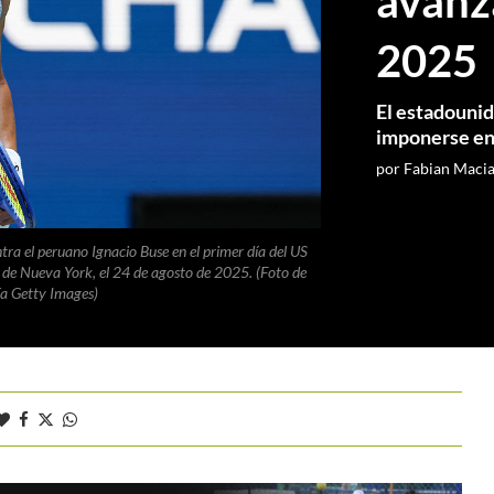
avanz
2025
El estadounid
imponerse en 
por
Fabian Maci
ra el peruano Ignacio Buse en el primer día del US
 de Nueva York, el 24 de agosto de 2025. (Foto de
 Getty Images)