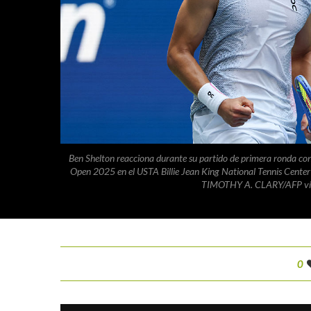
Ben Shelton reacciona durante su partido de primera ronda cont
Open 2025 en el USTA Billie Jean King National Tennis Center
TIMOTHY A. CLARY/AFP vía
0