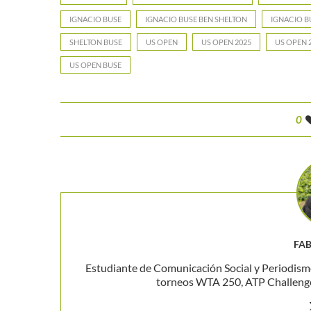
IGNACIO BUSE
IGNACIO BUSE BEN SHELTON
IGNACIO B
SHELTON BUSE
US OPEN
US OPEN 2025
US OPEN 
US OPEN BUSE
0
FAB
Estudiante de Comunicación Social y Periodism
torneos WTA 250, ATP Challenger