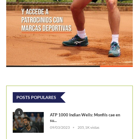
POSTS POPULARES
1
ATP 1000 Indian Wells: Monfils cae en
su...
09/03/2023
205,1K vistas