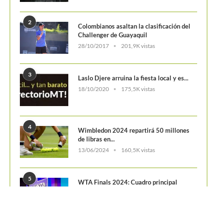
2
Colombianos asaltan la clasificación del
Challenger de Guayaquil
28/10/2017
201,9K vistas
3
Laslo Djere arruina la fiesta local y es...
18/10/2020
175,5K vistas
4
Wimbledon 2024 repartirá 50 millones
de libras en...
13/06/2024
160,5K vistas
5
WTA Finals 2024: Cuadro principal
29/10/2024
156,6K vistas