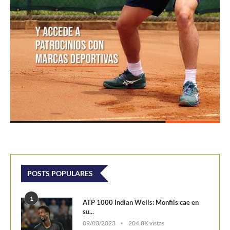
POSTS POPULARES
1
ATP 1000 Indian Wells: Monfils cae en
su...
09/03/2023
204,8K vistas