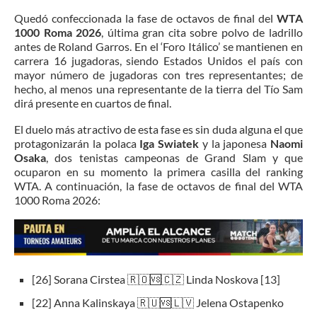
Quedó confeccionada la fase de octavos de final del
WTA
1000 Roma 2026
, última gran cita sobre polvo de ladrillo
antes de Roland Garros. En el ‘Foro Itálico’ se mantienen en
carrera 16 jugadoras, siendo Estados Unidos el país con
mayor número de jugadoras con tres representantes; de
hecho, al menos una representante de la tierra del Tío Sam
dirá presente en cuartos de final.
El duelo más atractivo de esta fase es sin duda alguna el que
protagonizarán la polaca
Iga Swiatek
y la japonesa
Naomi
Osaka
, dos tenistas campeonas de Grand Slam y que
ocuparon en su momento la primera casilla del ranking
WTA. A continuación, la fase de octavos de final del WTA
1000 Roma 2026:
[26] Sorana Cirstea 🇷🇴🆚🇨🇿 Linda Noskova [13]
[22] Anna Kalinskaya 🇷🇺🆚🇱🇻 Jelena Ostapenko