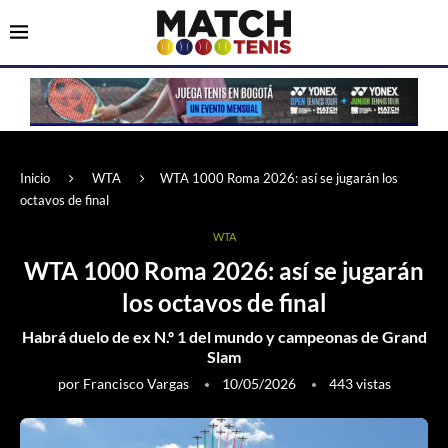
Inicio
WTA
WTA 1000 Roma 2026: así se jugarán los
octavos de final
WTA
WTA 1000 Roma 2026: así se jugarán
los octavos de final
Habrá duelo de ex N.º 1 del mundo y campeonas de Grand
Slam
por
Francisco Vargas
10/05/2026
443
vistas