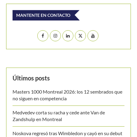
MANTENTE EN CONTACTO
Últimos posts
Masters 1000 Montreal 2026: los 12 sembrados que
no siguen en competencia
Medvedev corta su racha y cede ante Van de
Zandshulp en Montreal
Noskova regresó tras Wimbledon y cayó en su debut