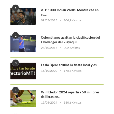
1
ATP 1000 Indian Wells: Monfils cae en
su...
09/03/2023
204,9K vistas
2
Colombianos asaltan la clasificación del
Challenger de Guayaquil
28/10/2017
202,K vistas
3
Laslo Djere arruina la fiesta local y es...
18/10/2020
175,5K vistas
4
Wimbledon 2024 repartirá 50 millones
de libras en...
13/06/2024
160,6K vistas