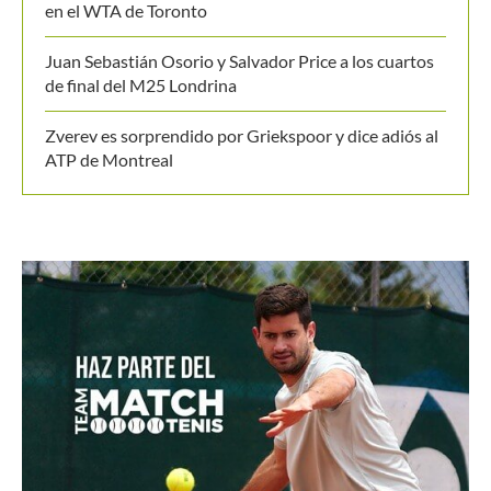
en el WTA de Toronto
Juan Sebastián Osorio y Salvador Price a los cuartos
de final del M25 Londrina
Zverev es sorprendido por Griekspoor y dice adiós al
ATP de Montreal