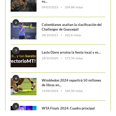
1
ATP 1000 Indian Wells: Monfils cae en
su...
09/03/2023
204,8K vistas
2
Colombianos asaltan la clasificación del
Challenger de Guayaquil
28/10/2017
202,K vistas
3
Laslo Djere arruina la fiesta local y es...
18/10/2020
175,5K vistas
4
Wimbledon 2024 repartirá 50 millones
de libras en...
13/06/2024
160,5K vistas
5
WTA Finals 2024: Cuadro principal